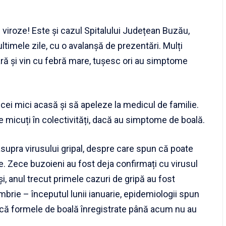
u viroze! Este și cazul Spitalului Județean Buzău,
ltimele zile, cu o avalanșă de prezentări. Mulți
ară și vin cu febră mare, tușesc ori au simptome
e cei mici acasă și să apeleze la medicul de familie.
e micuți în colectivități, dacă au simptome de boală.
 asupra virusului gripal, despre care spun că poate
. Zece buzoieni au fost deja confirmați cu virusul
i, anul trecut primele cazuri de gripă au fost
embrie – începutul lunii ianuarie, epidemiologii spun
că formele de boală înregistrate până acum nu au