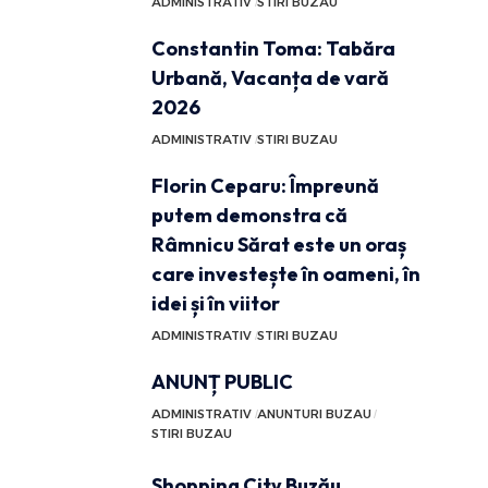
ADMINISTRATIV
STIRI BUZAU
Constantin Toma: Tabăra
Urbană, Vacanța de vară
2026
ADMINISTRATIV
STIRI BUZAU
Florin Ceparu: Împreună
putem demonstra că
Râmnicu Sărat este un oraș
care investește în oameni, în
idei și în viitor
ADMINISTRATIV
STIRI BUZAU
ANUNȚ PUBLIC
ADMINISTRATIV
ANUNTURI BUZAU
STIRI BUZAU
Shopping City Buzău