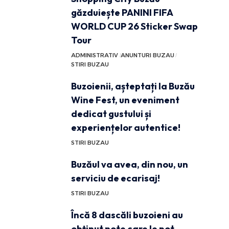
găzduiește PANINI FIFA
WORLD CUP 26 Sticker Swap
Tour
ADMINISTRATIV
ANUNTURI BUZAU
STIRI BUZAU
Buzoienii, așteptați la Buzău
Wine Fest, un eveniment
dedicat gustului și
experiențelor autentice!
STIRI BUZAU
Buzăul va avea, din nou, un
serviciu de ecarisaj!
STIRI BUZAU
Încă 8 dascăli buzoieni au
obținut note care le pot