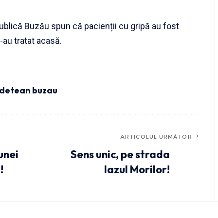
ublică Buzău spun că pacienții cu gripă au fost
s-au tratat acasă.
judetean buzau
ARTICOLUL URMĂTOR
unei
Sens unic, pe strada
!
Iazul Morilor!