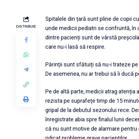
Spitalele din țară sunt pline de copii c
DISTRIBUIE
unde medicii pediatri se confruntă, în u
dintre pacienți sunt de vârstă preșcol
care nu-i lasă să respire.
Părinții sunt sfătuiți să nu-i trateze p
De asemenea, nu ar trebui să îi ducă p
Pe de altă parte, medicii atrag atenția
rezista pe suprafețe timp de 15 minute
gripal de la debutul sezonului rece. Deș
înregistrate abia spre finalul lunii dec
că nu sunt motive de alarmare pentru 
ridicat probleme grave pacienților.