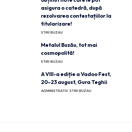
asigura o catedră, după
rezolvarea contestațiilor la
titularizare!
STIRI BUZAU
Metalul Buzău, tot mai
cosmopolită!
STIRI BUZAU
A VIII-a ediție a Vadoo Fest,
20–23 august, Gura Teghii
ADMINISTRATIV
STIRI BUZAU