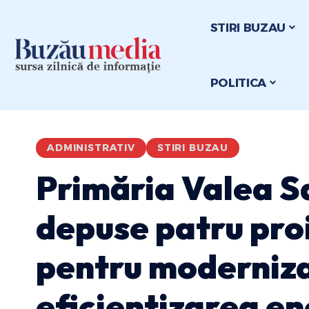
STIRI BUZAU
POLITICA
ADMINISTRATIV
STIRI BUZAU
Primăria Valea S
depuse patru proi
pentru moderniza
eficientizarea en