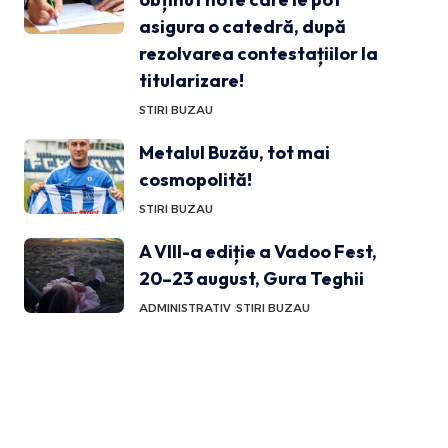
asigura o catedră, după
rezolvarea contestațiilor la
titularizare!
STIRI BUZAU
Metalul Buzău, tot mai
cosmopolită!
STIRI BUZAU
A VIII-a ediție a Vadoo Fest,
20–23 august, Gura Teghii
ADMINISTRATIV
STIRI BUZAU