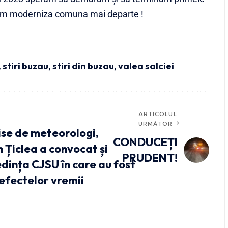
 vom moderniza comuna mai departe !
,
stiri buzau
,
stiri din buzau
,
valea salciei
ARTICOLUL
URMĂTOR
mise de meteorologi,
CONDUCEȚI
 Țiclea a convocat și
PRUDENT!
dința CJSU în care au fost
efectelor vremii