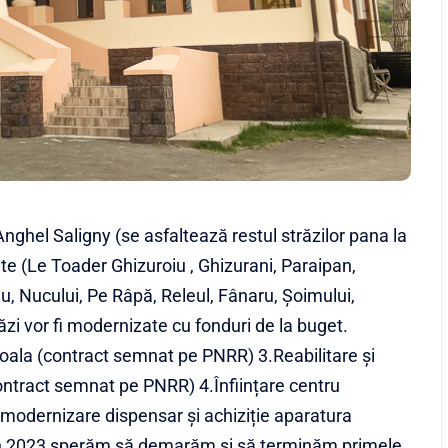
nghel Saligny (se asfaltează restul străzilor pana la
te (Le Toader Ghizuroiu , Ghizurani, Paraipan,
, Nucului, Pe Râpă, Releul, Fânaru, Șoimului,
ăzi vor fi modernizate cu fonduri de la buget.
coala (contract semnat pe PNRR) 3.Reabilitare și
ontract semnat pe PNRR) 4.Înființare centru
modernizare dispensar și achiziție aparatura
). În 2023 sperăm să demarăm și să terminăm primele