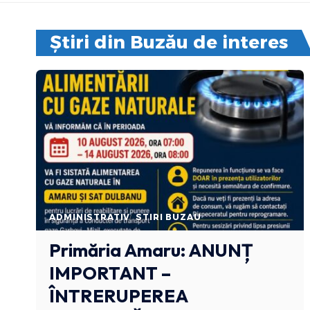
Știri din Buzău de interes
ADMINISTRATIV
STIRI BUZAU
Primăria Amaru: ANUNȚ
IMPORTANT –
ÎNTRERUPEREA