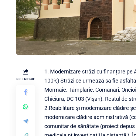
1. Modernizare străzi cu finanțare pe A
DISTRIBUIE
100%) Străzi ce urmează sa fie asfalta
Mormăie, Tâmplărie, Comănari, Oncioiu
Chiciura, DC 103 (Vișan). Restul de str
2.Reabilitare și modernizare clădire ș
modernizare clădire administrativă (c
comunitar de sănătate (proiect depus 
medicala pt investigații la distanță 