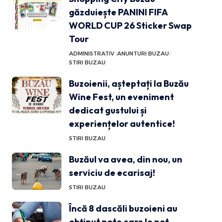
găzduiește PANINI FIFA
WORLD CUP 26 Sticker Swap
Tour
ADMINISTRATIV
ANUNTURI BUZAU
STIRI BUZAU
Buzoienii, așteptați la Buzău
Wine Fest, un eveniment
dedicat gustului și
experiențelor autentice!
STIRI BUZAU
Buzăul va avea, din nou, un
serviciu de ecarisaj!
STIRI BUZAU
Încă 8 dascăli buzoieni au
obținut note care le pot