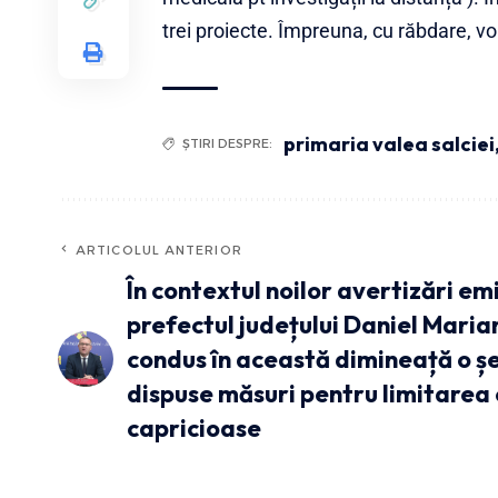
trei proiecte. Împreuna, cu răbdare,
primaria valea salciei
ȘTIRI DESPRE:
ARTICOLUL ANTERIOR
În contextul noilor avertizări e
prefectul județului Daniel Marian
condus în această dimineață o șe
dispuse măsuri pentru limitarea 
capricioase