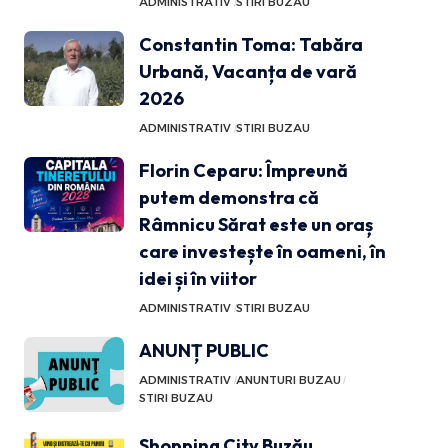
ADMINISTRATIV
STIRI BUZAU
Constantin Toma: Tabăra
Urbană, Vacanța de vară
2026
ADMINISTRATIV
STIRI BUZAU
Florin Ceparu: Împreună
putem demonstra că
Râmnicu Sărat este un oraș
care investește în oameni, în
idei și în viitor
ADMINISTRATIV
STIRI BUZAU
ANUNȚ PUBLIC
ADMINISTRATIV
ANUNTURI BUZAU
STIRI BUZAU
Shopping City Buzău