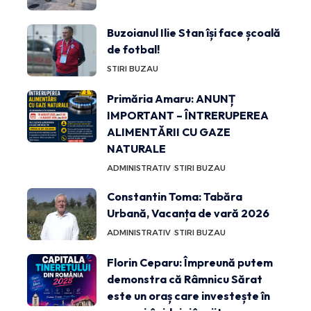
Buzoianul Ilie Stan își face școală
de fotbal!
STIRI BUZAU
Primăria Amaru: ANUNȚ
IMPORTANT – ÎNTRERUPEREA
ALIMENTĂRII CU GAZE
NATURALE
ADMINISTRATIV
STIRI BUZAU
Constantin Toma: Tabăra
Urbană, Vacanța de vară 2026
ADMINISTRATIV
STIRI BUZAU
Florin Ceparu: Împreună putem
demonstra că Râmnicu Sărat
este un oraș care investește în