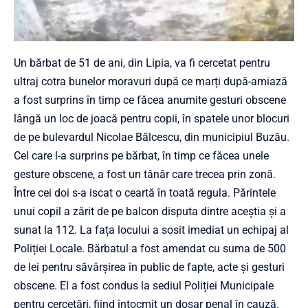
Un bărbat de 51 de ani, din Lipia, va fi cercetat pentru
ultraj cotra bunelor moravuri după ce marți după-amiază
a fost surprins în timp ce făcea anumite gesturi obscene
lângă un loc de joacă pentru copii, în spatele unor blocuri
de pe bulevardul Nicolae Bălcescu, din municipiul Buzău.
Cel care l-a surprins pe bărbat, în timp ce făcea unele
gesture obscene, a fost un tânăr care trecea prin zonă.
Între cei doi s-a iscat o ceartă în toată regula. Părintele
unui copil a zărit de pe balcon disputa dintre aceștia și a
sunat la 112. La fața locului a sosit imediat un echipaj al
Poliției Locale. Bărbatul a fost amendat cu suma de 500
de lei pentru săvârșirea în public de fapte, acte și gesturi
obscene. El a fost condus la sediul Poliției Municipale
pentru cercetări, fiind întocmit un dosar penal în cauză.