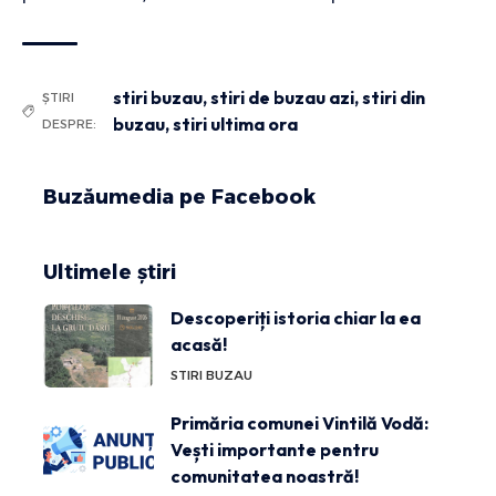
stiri buzau
,
stiri de buzau azi
,
stiri din
ȘTIRI
buzau
,
stiri ultima ora
DESPRE:
Buzăumedia pe Facebook
Ultimele știri
Descoperiți istoria chiar la ea
acasă!
STIRI BUZAU
Primăria comunei Vintilă Vodă:
Vești importante pentru
comunitatea noastră!