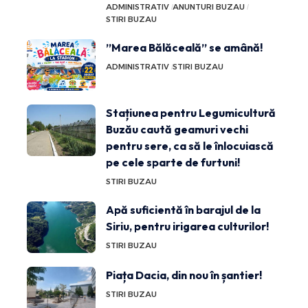
ADMINISTRATIV
ANUNTURI BUZAU
STIRI BUZAU
”Marea Bălăceală” se amână!
ADMINISTRATIV
STIRI BUZAU
Stațiunea pentru Legumicultură
Buzău caută geamuri vechi
pentru sere, ca să le înlocuiască
pe cele sparte de furtuni!
STIRI BUZAU
Apă suficientă în barajul de la
Siriu, pentru irigarea culturilor!
STIRI BUZAU
Piața Dacia, din nou în șantier!
STIRI BUZAU