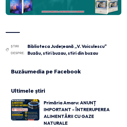
Biblioteca Judeţeană „V. Voiculescu"
ȘTIRI
Buzău
,
stiri buzau
,
stiri din buzau
DESPRE:
Buzăumedia pe Facebook
Ultimele știri
Primăria Amaru: ANUNȚ
IMPORTANT – ÎNTRERUPEREA
ALIMENTĂRII CU GAZE
NATURALE