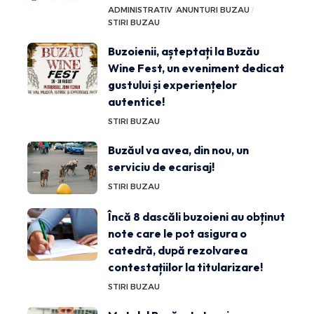
ADMINISTRATIV
ANUNTURI BUZAU
STIRI BUZAU
Buzoienii, așteptați la Buzău
Wine Fest, un eveniment dedicat
gustului și experiențelor
autentice!
STIRI BUZAU
Buzăul va avea, din nou, un
serviciu de ecarisaj!
STIRI BUZAU
Încă 8 dascăli buzoieni au obținut
note care le pot asigura o
catedră, după rezolvarea
contestațiilor la titularizare!
STIRI BUZAU