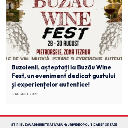
STIRI BUZAU
Buzoienii, așteptați la Buzău Wine
Fest, un eveniment dedicat gustului
și experiențelor autentice!
6 AUGUST 2026
STIRI BUZAU
ADMINISTRATIV
ANUNȚURI
VIDEO
POLITICA
REPORTAJE