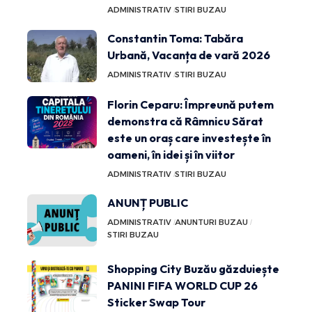
ADMINISTRATIV
STIRI BUZAU
Constantin Toma: Tabăra
Urbană, Vacanța de vară 2026
ADMINISTRATIV
STIRI BUZAU
Florin Ceparu: Împreună putem
demonstra că Râmnicu Sărat
este un oraș care investește în
oameni, în idei și în viitor
ADMINISTRATIV
STIRI BUZAU
ANUNȚ PUBLIC
ADMINISTRATIV
ANUNTURI BUZAU
STIRI BUZAU
Shopping City Buzău găzduiește
PANINI FIFA WORLD CUP 26
Sticker Swap Tour