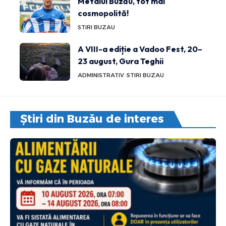
Metalul Buzău, tot mai
cosmopolită!
STIRI BUZAU
A VIII-a ediție a Vadoo Fest, 20–
23 august, Gura Teghii
ADMINISTRATIV
STIRI BUZAU
Știri din Buzău de interes