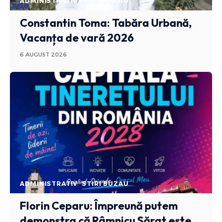
ADMINISTRATIV
STIRI BUZAU
Constantin Toma: Tabăra Urbană,
Vacanța de vară 2026
6 AUGUST 2026
ADMINISTRATIV
STIRI BUZAU
Florin Ceparu: Împreună putem
demonstra că Râmnicu Sărat este