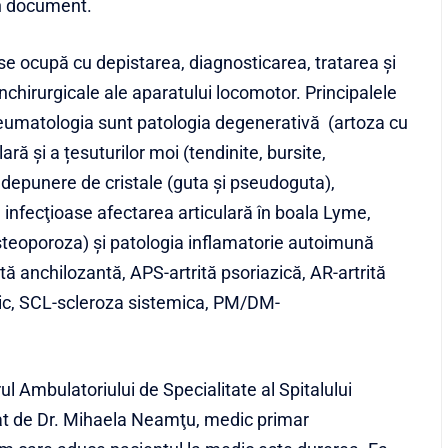
în document.
e ocupă cu depistarea, diagnosticarea, tratarea şi
nchirurgicale ale aparatului locomotor. Principalele
eumatologia sunt patologia degenerativă (artoza cu
lară şi a țesuturilor moi (tendinite, bursite,
in depunere de cristale (guta şi pseudoguta),
te infecţioase afectarea articulară în boala Lyme,
steoporoza) și patologia inflamatorie autoimună
tă anchilozantă, APS-artrită psoriazică, AR-artrită
mic, SCL-scleroza sistemica, PM/DM-
l Ambulatoriului de Specialitate al Spitalului
at de Dr. Mihaela Neamţu, medic primar