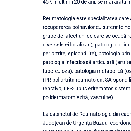
45% în ultimii 20 de ani, se mai arată 
Reumatologia este specialitatea care s
recuperarea bolnavilor cu suferinţe no
grupe de afecţiuni de care se ocupă r
diversele ei localizări), patologia articu
periartrite, epicondilite), patologia pr
patologia infecțioasă articulară (artri
tuberculoza), patologia metabolică (o
(PR-poliartrită reumatoidă, SA-spondili
reactivă, LES-lupus eritematos siste
polidermatomiezită, vasculite).
La
cabinetul de Reumatologie din cadru
Județean de Urgență Buzău
, coordon