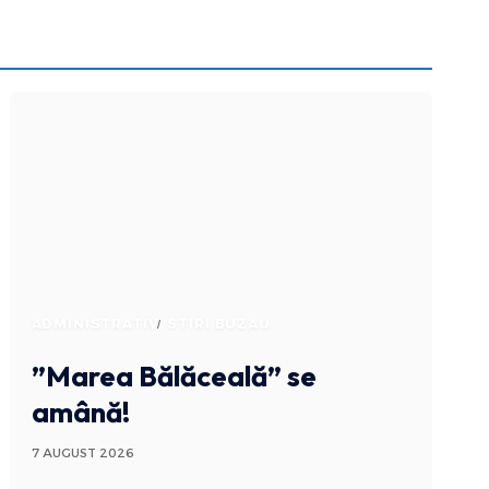
ADMINISTRATIV
STIRI BUZAU
”Marea Bălăceală” se
amână!
7 AUGUST 2026