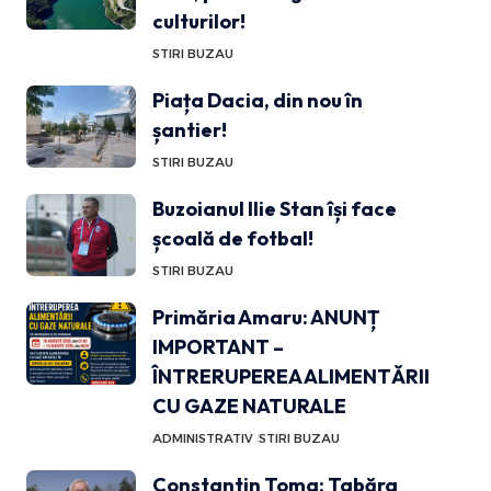
culturilor!
STIRI BUZAU
Piața Dacia, din nou în
șantier!
STIRI BUZAU
Buzoianul Ilie Stan își face
școală de fotbal!
STIRI BUZAU
Primăria Amaru: ANUNȚ
IMPORTANT –
ÎNTRERUPEREA ALIMENTĂRII
CU GAZE NATURALE
ADMINISTRATIV
STIRI BUZAU
Constantin Toma: Tabăra