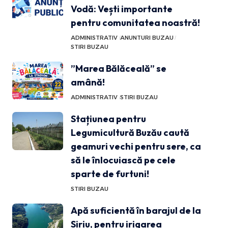
Vodă: Vești importante
pentru comunitatea noastră!
ADMINISTRATIV
ANUNTURI BUZAU
STIRI BUZAU
”Marea Bălăceală” se
amână!
ADMINISTRATIV
STIRI BUZAU
Stațiunea pentru
Legumicultură Buzău caută
geamuri vechi pentru sere, ca
să le înlocuiască pe cele
sparte de furtuni!
STIRI BUZAU
Apă suficientă în barajul de la
Siriu, pentru irigarea