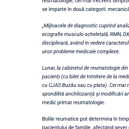
reumatologie, cel mai frecvent simpto
se împarte în două categorii: mecanică
„Mijloacele de diagnostic cuprind anali
ecografie musculo-scheletală, RMN, DXA
disciplinară, având în vedere caracteru
unor probleme medicale complexe.
Lunar, la cabinetul de reumatologie di
pacienţi (cu bilet de trimitere de la med
cu CJAS Buzău sau cu plata). Cei mai mu
spondilită anchilozanţă şi modificări a
medic primar reumatologie.
Bolile reumatice pot determina în ti
pacientului de familie, afectând sever c