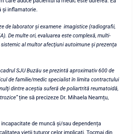
m care aduce pacientul la medic este durerea. Ea
 și inflamatorie.
ze de laborator şi examene imagistice (radiografii,
). De multe ori, evaluarea este complexă, multi-
l sistemic al multor afecţiuni autoimune şi prezenţa
n cadrul SJU Buzău se prezintă aproximativ 600 de
icul de familie/medic specialist în limita contractului
lţi dintre aceştia suferă de poliartrită reumatoidă,
rtrozice”
ține să precizeze Dr. Mihaela Neamțu,
mp incapacitate de muncă şi/sau dependența
alitatea vieții tuturor celor implicați. Tocmai din