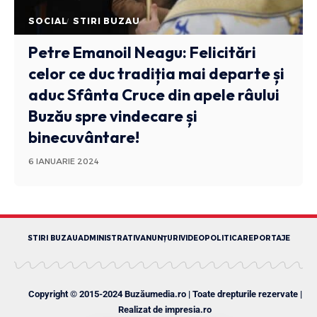
SOCIAL
STIRI BUZAU
Petre Emanoil Neagu: Felicitări
celor ce duc tradiția mai departe și
aduc Sfânta Cruce din apele râului
Buzău spre vindecare și
binecuvântare!
6 IANUARIE 2024
STIRI BUZAU
ADMINISTRATIV
ANUNȚURI
VIDEO
POLITICA
REPORTAJE
Copyright © 2015-2024 Buzăumedia.ro | Toate drepturile rezervate |
Realizat de
impresia.ro