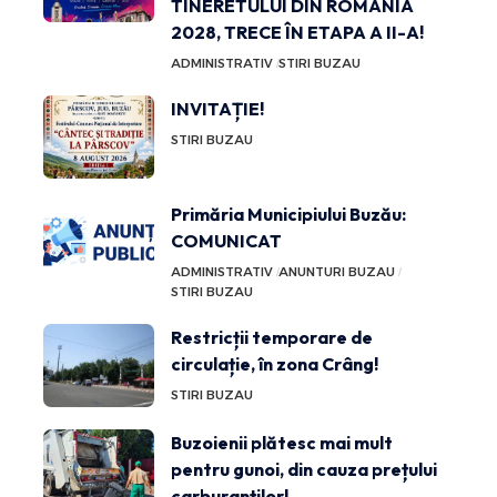
TINERETULUI DIN ROMÂNIA
2028, TRECE ÎN ETAPA A II-A!
ADMINISTRATIV
STIRI BUZAU
INVITAȚIE!
STIRI BUZAU
Primăria Municipiului Buzău:
COMUNICAT
ADMINISTRATIV
ANUNTURI BUZAU
STIRI BUZAU
Restricții temporare de
circulație, în zona Crâng!
STIRI BUZAU
Buzoienii plătesc mai mult
pentru gunoi, din cauza prețului
carburanților!