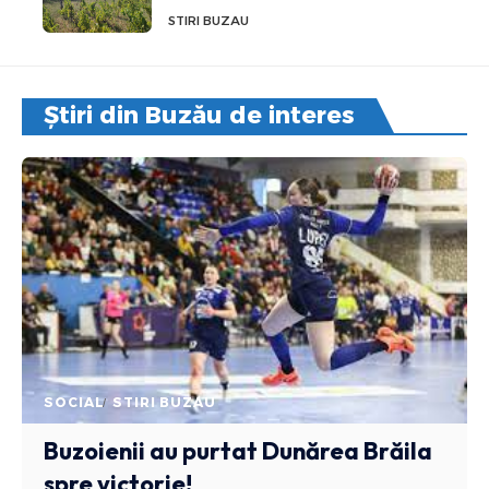
STIRI BUZAU
Știri din Buzău de interes
SOCIAL
STIRI BUZAU
Buzoienii au purtat Dunărea Brăila
spre victorie!