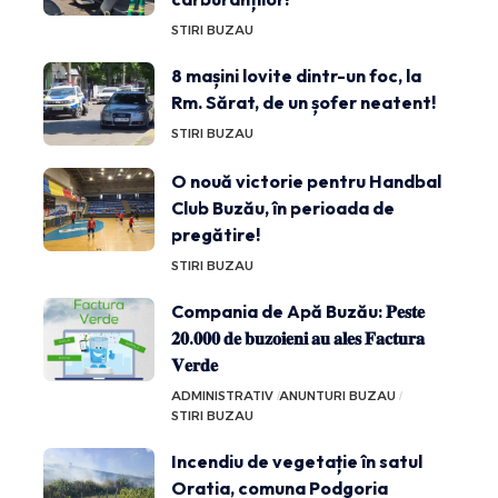
STIRI BUZAU
8 mașini lovite dintr-un foc, la
Rm. Sărat, de un șofer neatent!
STIRI BUZAU
O nouă victorie pentru Handbal
Club Buzău, în perioada de
pregătire!
STIRI BUZAU
Compania de Apă Buzău: 𝐏𝐞𝐬𝐭𝐞
𝟐𝟎.𝟎𝟎𝟎 𝐝𝐞 𝐛𝐮𝐳𝐨𝐢𝐞𝐧𝐢 𝐚𝐮 𝐚𝐥𝐞𝐬 𝐅𝐚𝐜𝐭𝐮𝐫𝐚
𝐕𝐞𝐫𝐝𝐞
ADMINISTRATIV
ANUNTURI BUZAU
STIRI BUZAU
Incendiu de vegetație în satul
Oratia, comuna Podgoria