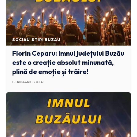
SOCIAL
STIRI BUZAU
Florin Ceparu: Imnul județului Buzău
este o creație absolut minunată,
plină de emoție și trăire!
6 IANUARIE 2024