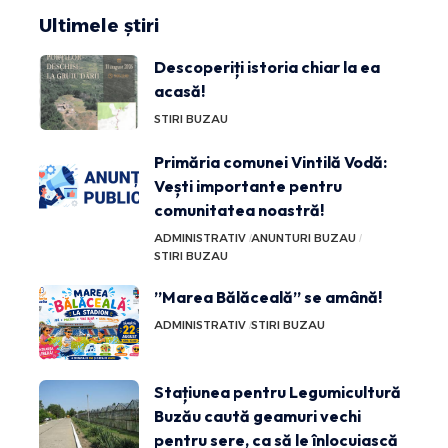
Ultimele știri
Descoperiți istoria chiar la ea
acasă!
STIRI BUZAU
Primăria comunei Vintilă Vodă:
Vești importante pentru
comunitatea noastră!
ADMINISTRATIV
ANUNTURI BUZAU
STIRI BUZAU
”Marea Bălăceală” se amână!
ADMINISTRATIV
STIRI BUZAU
Stațiunea pentru Legumicultură
Buzău caută geamuri vechi
pentru sere, ca să le înlocuiască