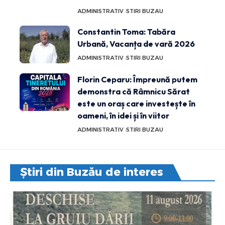
ADMINISTRATIV
STIRI BUZAU
Constantin Toma: Tabăra
Urbană, Vacanța de vară 2026
ADMINISTRATIV
STIRI BUZAU
Florin Ceparu: Împreună putem
demonstra că Râmnicu Sărat
este un oraș care investește în
oameni, în idei și în viitor
ADMINISTRATIV
STIRI BUZAU
Știri din Buzău de interes