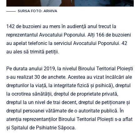
SURSA FOTO: ARHIVA
142 de buzoieni au mers în audienţă anul trecut la
r
eprezentantul Avocatului Poporului. Alți
166 de buzoieni
au apelat telefonic la serviciul Avocatului
Poporului. 42
au ales să trimită petiții.
Pe durata anului 2019, la nivelul Biroului Teritorial Ploiești
s-au realizat 30 de anchete. Acestea au vizat încălcări ale
drepturilor la viață, la integritate fizică și psihică), dreptul
la ocrotirea sănătății, dreptul de proprietate privată,
dreptul la un nivel de trai decent, dreptul de petiționare și
dreptul persoanei vătămate de o autoritate publică. În
atenția reprezentanților Biroului Teritorial Ploiești s-a aflat
și Spitalul de Psihiatrie Săpoca.