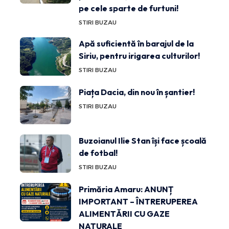
pe cele sparte de furtuni!
STIRI BUZAU
Apă suficientă în barajul de la
Siriu, pentru irigarea culturilor!
STIRI BUZAU
Piața Dacia, din nou în șantier!
STIRI BUZAU
Buzoianul Ilie Stan își face școală
de fotbal!
STIRI BUZAU
Primăria Amaru: ANUNȚ
IMPORTANT – ÎNTRERUPEREA
ALIMENTĂRII CU GAZE
NATURALE