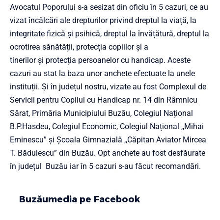
Avocatul Poporului s-a sesizat din oficiu în 5 cazuri, ce au
vizat încălcări ale drepturilor privind dreptul la viață, la
integritate fizică și psihică, dreptul la învățătură, dreptul la
ocrotirea sănătății, protecția copiilor și a
tinerilor și protecția persoanelor cu handicap. Aceste
cazuri au stat la baza unor anchete efectuate la unele
instituții. Și în județul nostru, vizate au fost Complexul de
Servicii pentru Copilul cu Handicap nr. 14 din Râmnicu
Sărat, Primăria Municipiului Buzău, Colegiul Național
B.P.Hasdeu, Colegiul Economic, Colegiul Național ,,Mihai
Eminescu” și Școala Gimnazială ,,Căpitan Aviator Mircea
T. Bădulescu” din Buzău. Opt anchete au fost desfăurate
în județul Buzău iar în 5 cazuri s-au făcut recomandări.
Buzăumedia pe Facebook