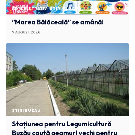
ADMINISTRATIV
STIRI BUZAU
”Marea Bălăceală” se amână!
7 AUGUST 2026
STIRI BUZAU
Stațiunea pentru Legumicultură
Buzău caută geamuri vechi pentru