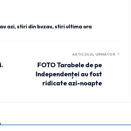
zau azi
,
stiri din buzau
,
stiri ultima ora
ARTICOLUL URMĂTOR
i.
FOTO Tarabele de pe
Independenței au fost
ridicate azi-noapte