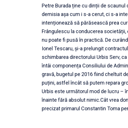
Petre Burada ține cu dinții de scaunul 
demisia așa cum i s-a cerut, ci s-a int
intenționează să părăsească prea curân
Frângulescu la conducerea societății,
nu poate fi pusă în practică. De curând
Ionel Tescaru, și-a prelungit contract
schimbarea directorului Urbis Serv, ca
întâi componența Consiliului de Administ
gravă, bugetul pe 2016 fiind cheltuit 
puțini, astfel încât să putem repara grop
Urbis este următorul mod de lucru – înt
înainte fără absolut nimic.Cât vrea do
precizat primarul Constantin Toma pe