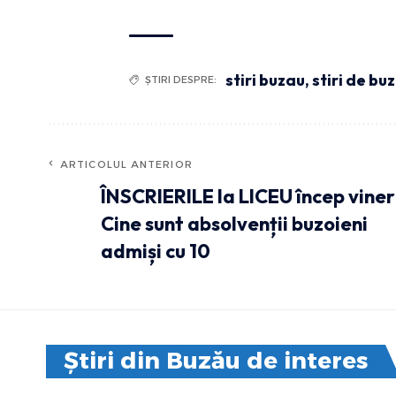
stiri buzau
,
stiri de bu
ȘTIRI DESPRE:
ARTICOLUL ANTERIOR
ÎNSCRIERILE la LICEU încep viner
Cine sunt absolvenții buzoieni
admiși cu 10
Știri din Buzău de interes