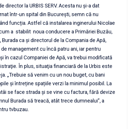
de director la URBIS SERV. Acesta nu și-a dat
ernat într-un spital din București, semn că nu
d funcția. Astfel că instalarea inginerului Nicolae
 cum a stabilit noua conducere a Primăriei Buzău,
, Burada ca și directorul de la Compania de Apă,
ul de management cu încă patru ani, iar pentru
 şi în cazul Companiei de Apă, va trebui modificată
raţie. În plus, situaţia financiară de la Urbis este
deja. „Trebuie să venim cu un nou buget, cu bani
ile și întreține spațiile verzi la minimul posibil. La
âi se face strada și se vine cu factura, fără devize
mnul Burada să treacă, atât trece dumnealui”, a
ntru tvbuzau.