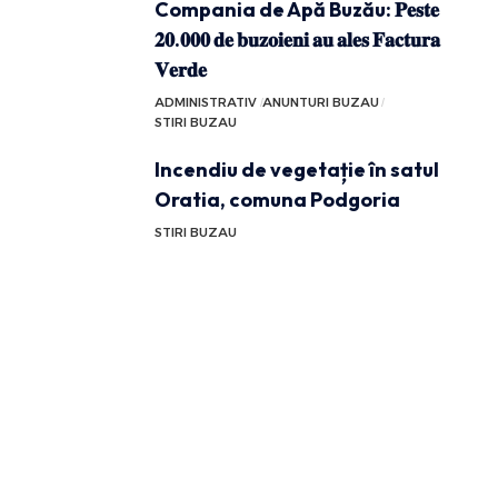
Compania de Apă Buzău: 𝐏𝐞𝐬𝐭𝐞
𝟐𝟎.𝟎𝟎𝟎 𝐝𝐞 𝐛𝐮𝐳𝐨𝐢𝐞𝐧𝐢 𝐚𝐮 𝐚𝐥𝐞𝐬 𝐅𝐚𝐜𝐭𝐮𝐫𝐚
𝐕𝐞𝐫𝐝𝐞
ADMINISTRATIV
ANUNTURI BUZAU
STIRI BUZAU
Incendiu de vegetație în satul
Oratia, comuna Podgoria
STIRI BUZAU