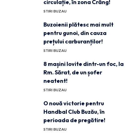
circulație, în zona Crâng!
STIRI BUZAU
Buzoienii plătesc mai mult
pentru gunoi, din cauza
prețului carburanților!
STIRI BUZAU
8 mașini lovite dintr-un foc, la
Rm. Sărat, de un șofer
neatent!
STIRI BUZAU
O nouă victorie pentru
Handbal Club Buzău, în
perioada de pregătire!
STIRI BUZAU