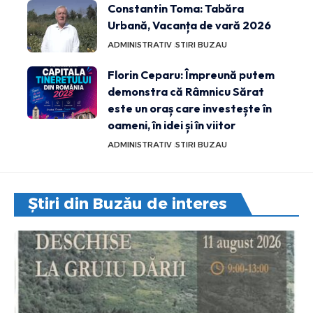
Constantin Toma: Tabăra
Urbană, Vacanța de vară 2026
ADMINISTRATIV
STIRI BUZAU
Florin Ceparu: Împreună putem
demonstra că Râmnicu Sărat
este un oraș care investește în
oameni, în idei și în viitor
ADMINISTRATIV
STIRI BUZAU
Știri din Buzău de interes