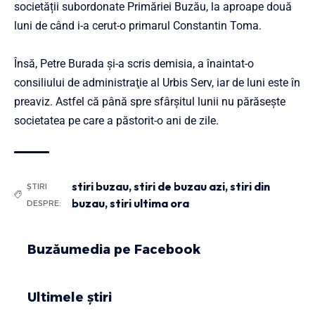
societății subordonate Primăriei Buzău, la aproape două
luni de când i-a cerut-o primarul Constantin Toma.
Însă, Petre Burada şi-a scris demisia, a înaintat-o
consiliului de administraţie al Urbis Serv, iar de luni este în
preaviz. Astfel că până spre sfârșitul lunii nu părăsește
societatea pe care a păstorit-o ani de zile.
stiri buzau
,
stiri de buzau azi
,
stiri din
ȘTIRI
buzau
,
stiri ultima ora
DESPRE:
Buzăumedia pe Facebook
Ultimele știri