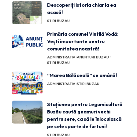
Descoperiți istoria chiar la ea
acasă!
STIRI BUZAU
Primăria comunei Vintilă Vodă:
Vești importante pentru
comunitatea noastră!
ADMINISTRATIV
ANUNTURI BUZAU
STIRI BUZAU
”Marea Bălăceală” se amână!
ADMINISTRATIV
STIRI BUZAU
Stațiunea pentru Legumicultură
Buzău caută geamuri vechi
pentru sere, ca să le înlocuiască
pe cele sparte de furtuni!
STIRI BUZAU