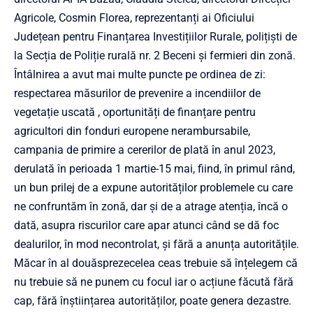
Agricole, Cosmin Florea, reprezentanți ai Oficiului
Județean pentru Finanțarea Investițiilor Rurale, polițiști de
la Secția de Poliție rurală nr. 2 Beceni și fermieri din zonă.
Întâlnirea a avut mai multe puncte pe ordinea de zi:
respectarea măsurilor de prevenire a incendiilor de
vegetație uscată , oportunități de finanțare pentru
agricultori din fonduri europene nerambursabile,
campania de primire a cererilor de plată în anul 2023,
derulată în perioada 1 martie-15 mai, fiind, în primul rând,
un bun prilej de a expune autorităților problemele cu care
ne confruntăm în zonă, dar și de a atrage atenția, încă o
dată, asupra riscurilor care apar atunci când se dă foc
dealurilor, în mod necontrolat, și fără a anunța autoritățile.
Măcar în al douăsprezecelea ceas trebuie să înțelegem că
nu trebuie să ne punem cu focul iar o acțiune făcută fără
cap, fără înștiințarea autorităților, poate genera dezastre.