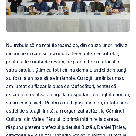
NU trebuie să ne mai fie teamă că, din cauza unor indivizi
inconștienți care-și incendiază terenurile, necontrolat,
pentru a le curăța de resturi, ne putem trezi cu focul în
vatra satului. Știm cu toții că, nu demult, astfel de situații
au fost la un pas să se întâmple. Cu toții, umăr la umăr,
am luptat cu flăcările puse de răufăcători, pentru că
riscam ca focul să ajungă la gospodării, să înghită bunuri,
să amenințe vieți. Pentru a nu fi puși, din nou, în fața unor
astfel de situații limită, am organizat astăzi, la Căminul
Cultural din Valea Părului, o primă întâlnire la care au
răspuns prezent prefectul județului Buzău, Daniel Țiclea,
directorul APIA Buzău, Claudia Stelea, directorul Direcției