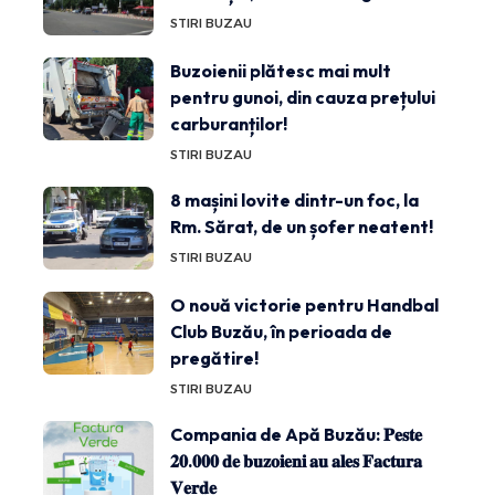
STIRI BUZAU
Buzoienii plătesc mai mult
pentru gunoi, din cauza prețului
carburanților!
STIRI BUZAU
8 mașini lovite dintr-un foc, la
Rm. Sărat, de un șofer neatent!
STIRI BUZAU
O nouă victorie pentru Handbal
Club Buzău, în perioada de
pregătire!
STIRI BUZAU
Compania de Apă Buzău: 𝐏𝐞𝐬𝐭𝐞
𝟐𝟎.𝟎𝟎𝟎 𝐝𝐞 𝐛𝐮𝐳𝐨𝐢𝐞𝐧𝐢 𝐚𝐮 𝐚𝐥𝐞𝐬 𝐅𝐚𝐜𝐭𝐮𝐫𝐚
𝐕𝐞𝐫𝐝𝐞