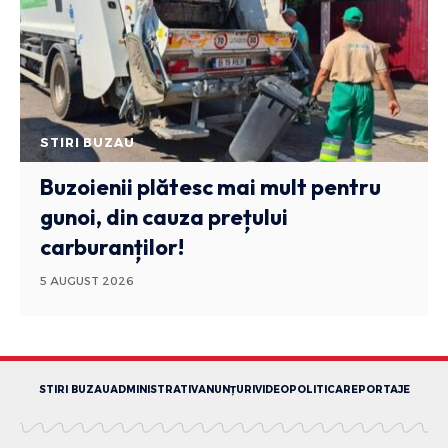
STIRI BUZAU
Buzoienii plătesc mai mult pentru
gunoi, din cauza prețului
carburanților!
5 AUGUST 2026
STIRI BUZAU
ADMINISTRATIV
ANUNȚURI
VIDEO
POLITICA
REPORTAJE