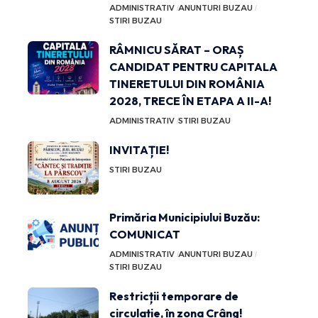
ADMINISTRATIV
ANUNTURI BUZAU
STIRI BUZAU
RÂMNICU SĂRAT – ORAȘ
CANDIDAT PENTRU CAPITALA
TINERETULUI DIN ROMÂNIA
2028, TRECE ÎN ETAPA A II-A!
ADMINISTRATIV
STIRI BUZAU
INVITAȚIE!
STIRI BUZAU
Primăria Municipiului Buzău:
COMUNICAT
ADMINISTRATIV
ANUNTURI BUZAU
STIRI BUZAU
Restricții temporare de
circulație, în zona Crâng!