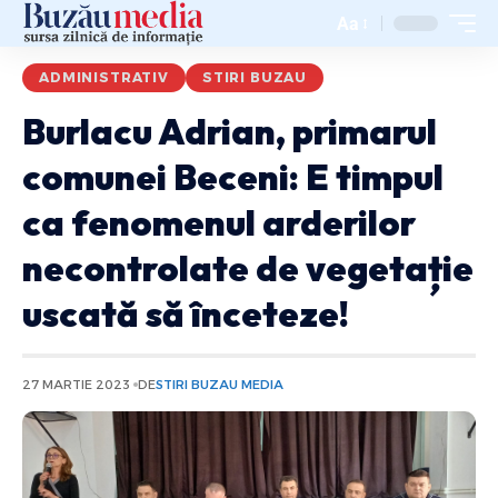
Aa
ADMINISTRATIV
STIRI BUZAU
Burlacu Adrian, primarul
comunei Beceni: E timpul
ca fenomenul arderilor
necontrolate de vegetație
uscată să înceteze!
27 MARTIE 2023
DE
STIRI BUZAU MEDIA