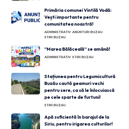
Primăria comunei Vintilă Vodă:
Vești importante pentru
comunitatea noastră!
ADMINISTRATIV
ANUNTURI BUZAU
STIRI BUZAU
”Marea Bălăceală” se amână!
ADMINISTRATIV
STIRI BUZAU
Stațiunea pentru Legumicultură
Buzău caută geamuri vechi
pentru sere, ca să le înlocuiască
pe cele sparte de furtuni!
STIRI BUZAU
Apă suficientă în barajul de la
Siriu, pentru irigarea culturilor!