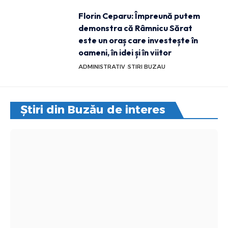
Florin Ceparu: Împreună putem
demonstra că Râmnicu Sărat
este un oraș care investește în
oameni, în idei și în viitor
ADMINISTRATIV
STIRI BUZAU
Știri din Buzău de interes