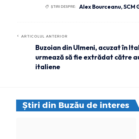
Alex Bourceanu
,
SCM G
ȘTIRI DESPRE:
ARTICOLUL ANTERIOR
Buzoian din Ulmeni, acuzat în Ital
urmează să fie extrădat către au
italiene
Știri din Buzău de interes