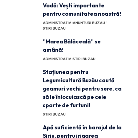
Vodă: Vești importante
pentru comunitatea noastră!
ADMINISTRATIV
ANUNTURI BUZAU
STIRI BUZAU
”Marea Bălăceală” se
amână!
ADMINISTRATIV
STIRI BUZAU
Stațiunea pentru
Legumicultură Buzău caută
geamuri vechi pentru sere, ca
să le înlocuiască pe cele
sparte de furtuni!
STIRI BUZAU
Apă suficientă în barajul de la
Siriu, pentru irigarea