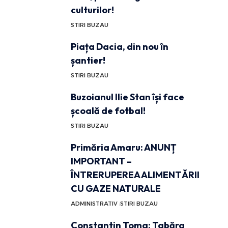
culturilor!
STIRI BUZAU
Piața Dacia, din nou în
șantier!
STIRI BUZAU
Buzoianul Ilie Stan își face
școală de fotbal!
STIRI BUZAU
Primăria Amaru: ANUNȚ
IMPORTANT –
ÎNTRERUPEREA ALIMENTĂRII
CU GAZE NATURALE
ADMINISTRATIV
STIRI BUZAU
Constantin Toma: Tabăra