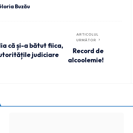
loria Buzău
ARTICOLUL
URMĂTOR
ia că și-a bătut fiica,
Record de
toritățile judiciare
alcoolemie!