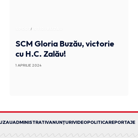
SPORT
STIRI BUZAU
SCM Gloria Buzău, victorie
cu H.C. Zalău!
1 APRILIE 2024
BUZAU
ADMINISTRATIV
ANUNȚURI
VIDEO
POLITICA
REPORTAJE