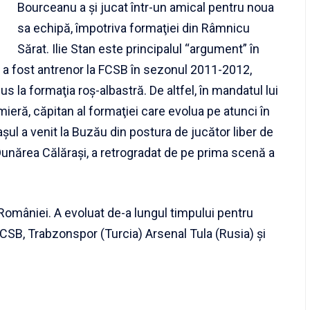
Bourceanu a şi jucat într-un amical pentru noua
sa echipă, împotriva formaţiei din Râmnicu
Sărat. Ilie Stan este principalul “argument” în
 a fost antrenor la FCSB în sezonul 2011-2012,
 la formaţia roş-albastră. De altfel, în mandatul lui
mieră, căpitan al formaţiei care evolua pe atunci în
aşul a venit la Buzău din postura de jucător liber de
Dunărea Călăraşi, a retrogradat de pe prima scenă a
 României. A evoluat de-a lungul timpului pentru
 FCSB, Trabzonspor (Turcia) Arsenal Tula (Rusia) şi