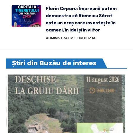
Florin Ceparu: Împreună putem
demonstra că Râmnicu Sărat
este un oraș care investește în
oameni, în idei și în viitor
ADMINISTRATIV
STIRI BUZAU
Știri din Buzău de interes