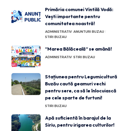
Primăria comunei Vintilă Vodă:
Vești importante pentru
comunitatea noastră!
ADMINISTRATIV
ANUNTURI BUZAU
STIRI BUZAU
”Marea Bălăceală” se amână!
ADMINISTRATIV
STIRI BUZAU
Stațiunea pentru Legumicultură
Buzău caută geamuri vechi
pentru sere, ca să le înlocuiască
pe cele sparte de furtuni!
STIRI BUZAU
Apă suficientă în barajul de la
Siriu, pentru irigarea culturilor!