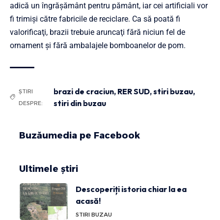
adică un îngrăşământ pentru pământ, iar cei artificiali vor
fi trimişi către fabricile de reciclare. Ca să poată fi
valorificaţi, brazii trebuie aruncaţi fără niciun fel de
ornament şi fără ambalajele bomboanelor de pom.
brazi de craciun
,
RER SUD
,
stiri buzau
,
ȘTIRI
stiri din buzau
DESPRE:
Buzăumedia pe Facebook
Ultimele știri
Descoperiți istoria chiar la ea
acasă!
STIRI BUZAU