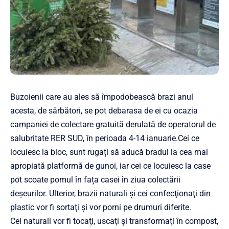
Buzoienii care au ales să împodobească brazi anul
acesta, de sărbători, se pot debarasa de ei cu ocazia
campaniei de colectare gratuită derulată de operatorul de
salubritate RER SUD, în perioada 4-14 ianuarie.Cei ce
locuiesc la bloc, sunt rugați să aducă bradul la cea mai
apropiată platformă de gunoi, iar cei ce locuiesc la case
pot scoate pomul în fața casei în ziua colectării
deșeurilor. Ulterior, brazii naturali şi cei confecţionaţi din
plastic vor fi sortaţi şi vor porni pe drumuri diferite.
Cei naturali vor fi tocaţi, uscaţi şi transformaţi în compost,