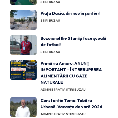
STIRI BUZAU
Piața Dacia, din nou în șantier!
STIRI BUZAU
Buzoianul Ilie Stan își face școală
de fotbal!
STIRI BUZAU
Primăria Amaru: ANUNȚ
IMPORTANT – ÎNTRERUPEREA
ALIMENTĂRII CU GAZE
NATURALE
ADMINISTRATIV
STIRI BUZAU
Constantin Toma: Tabăra
Urbană, Vacanța de vară 2026
ADMINISTRATIV
STIRI BUZAU