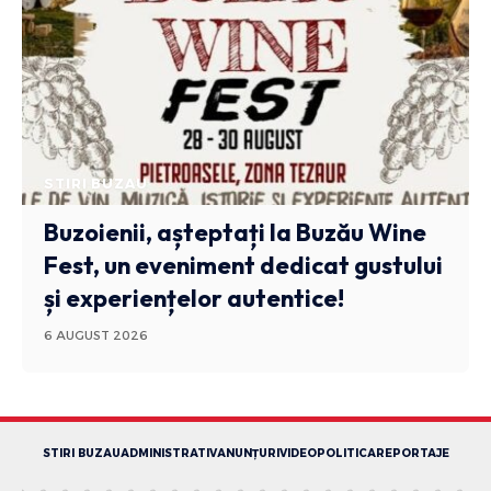
STIRI BUZAU
Buzoienii, așteptați la Buzău Wine
Fest, un eveniment dedicat gustului
și experiențelor autentice!
6 AUGUST 2026
STIRI BUZAU
ADMINISTRATIV
ANUNȚURI
VIDEO
POLITICA
REPORTAJE