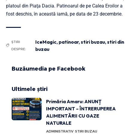
platoul din Piaţa Dacia. Patinoarul de pe Calea Eroilor a
fost deschis, în această iarnă, pe data de 23 decembrie.
IceMagic
,
patinoar
,
stiri buzau
,
stiri din
ȘTIRI
buzau
DESPRE:
Buzăumedia pe Facebook
Ultimele știri
Primăria Amaru: ANUNȚ
IMPORTANT – ÎNTRERUPEREA
ALIMENTĂRII CU GAZE
NATURALE
ADMINISTRATIV
STIRI BUZAU