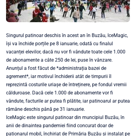
Singurul patinoar deschis în acest an în Buzău, IceMagic,
își va închide porțile pe 8 ianuarie, odată cu finalul
vacanței elevilor, dacă nu vor fi vândute toate cele 1.000
de abonamente a câte 250 de lei, puse în vânzare.
Anunțul a fost făcut de *administrația bazei de
agrement*, iar motivul închiderii atât de timpurii îl
reprezintă costurile uriașe de întreținere, pe fondul vremii
călduroase. Dacă cele 1.000 de abonamente vor fi
vândute, facturile ar putea fi plătite, iar patinoarul ar putea
rămâne deschis până pe 31 ianuarie.
IceMagic este singurul patinoar din muncipiul Buzău, în
anii de dinaintea pandemiei fiind concurat doar de
pationarul mobil, închiriat de Primăria Buzău și instalat pe