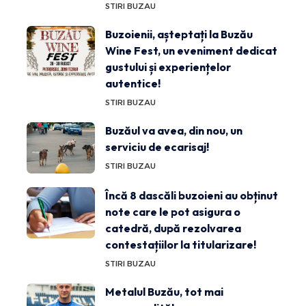
STIRI BUZAU
Buzoienii, așteptați la Buzău
Wine Fest, un eveniment dedicat
gustului și experiențelor
autentice!
STIRI BUZAU
Buzăul va avea, din nou, un
serviciu de ecarisaj!
STIRI BUZAU
Încă 8 dascăli buzoieni au obținut
note care le pot asigura o
catedră, după rezolvarea
contestațiilor la titularizare!
STIRI BUZAU
Metalul Buzău, tot mai