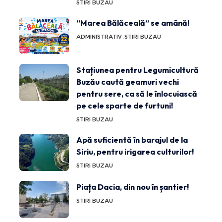
STIRI BUZAU
”Marea Bălăceală” se amână!
ADMINISTRATIV
STIRI BUZAU
Stațiunea pentru Legumicultură
Buzău caută geamuri vechi
pentru sere, ca să le înlocuiască
pe cele sparte de furtuni!
STIRI BUZAU
Apă suficientă în barajul de la
Siriu, pentru irigarea culturilor!
STIRI BUZAU
Piața Dacia, din nou în șantier!
STIRI BUZAU