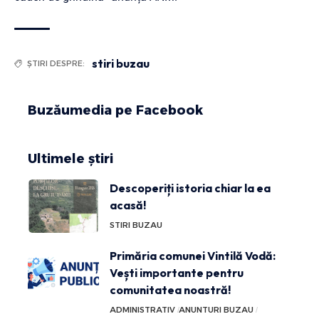
stiri buzau
ȘTIRI DESPRE:
Buzăumedia pe Facebook
Ultimele știri
Descoperiți istoria chiar la ea
acasă!
STIRI BUZAU
Primăria comunei Vintilă Vodă:
Vești importante pentru
comunitatea noastră!
ADMINISTRATIV
ANUNTURI BUZAU