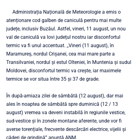
Administrația Națională de Meteorologie a emis o
atenționare cod galben de caniculă pentru mai multe
județe, inclusiv Buzăul. Astfel, vineri, 11 august, un nou
val de caniculă va lovi județul nostru iar disconfortul
termic va fi unul accentuat. ,,Vineri (11 august), în
Maramureș, nordul Crișanei, cea mai mare parte a
Transilvaniei, nordul și estul Olteniei, în Muntenia și sudul
Moldovei, disconfortul termic va crește, iar maximele
termice se vor situa între 35 și 37 de grade.
În după-amiaza zilei de sâmbătă (12 august), dar mai
ales în noaptea de sâmbătă spre duminică (12 / 13
august) vremea va deveni instabilă în regiunile vestice,
sud-vestice și în zonele montane aferente, unde vor fi
averse torențiale, frecvente descărcări electrice, vijelii și
căderi de grindină” anunță ANM.