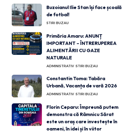
Buzoianul Ilie Stan își face școală
de fotbal!
STIRI BUZAU
Primăria Amaru: ANUNȚ
IMPORTANT – ÎNTRERUPEREA
ALIMENTĂRII CU GAZE
NATURALE
ADMINISTRATIV
STIRI BUZAU
Constantin Toma: Tabăra
Urbană, Vacanța de vară 2026
ADMINISTRATIV
STIRI BUZAU
Florin Ceparu: Împreună putem
demonstra că Râmnicu Sărat
este un oraș care investește în
oameni, în idei și în viitor