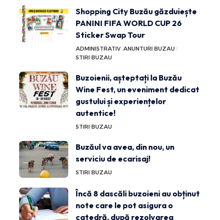
Shopping City Buzău găzduiește
PANINI FIFA WORLD CUP 26
Sticker Swap Tour
ADMINISTRATIV
ANUNTURI BUZAU
STIRI BUZAU
Buzoienii, așteptați la Buzău
Wine Fest, un eveniment dedicat
gustului și experiențelor
autentice!
STIRI BUZAU
Buzăul va avea, din nou, un
serviciu de ecarisaj!
STIRI BUZAU
Încă 8 dascăli buzoieni au obținut
note care le pot asigura o
catedră, după rezolvarea