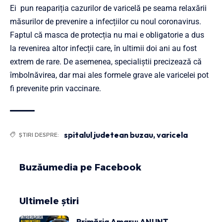
Ei
pun reapariția cazurilor de varicelă pe seama relaxării
măsurilor de prevenire a infecțiilor cu noul coronavirus.
Faptul că masca de protecția nu mai e obligatorie a dus
la revenirea altor infecții care, în ultimii doi ani au fost
extrem de rare. De asemenea, specialiștii precizează că
îmbolnăvirea, dar mai ales formele grave ale varicelei pot
fi prevenite prin vaccinare.
spitalul judetean buzau
,
varicela
ȘTIRI DESPRE:
Buzăumedia pe Facebook
Ultimele știri
Primăria Amaru: ANUNȚ