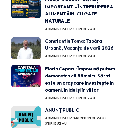
IMPORTANT – ÎNTRERUPEREA
ALIMENTĂRII CU GAZE
NATURALE
ADMINISTRATIV
STIRI BUZAU
Constantin Toma: Tabăra
Urbană, Vacanța de vară 2026
ADMINISTRATIV
STIRI BUZAU
Florin Ceparu: Împreună putem
demonstra că Râmnicu Sărat
este un oraș care investește în
oameni, în idei și în viitor
ADMINISTRATIV
STIRI BUZAU
ANUNȚ PUBLIC
ADMINISTRATIV
ANUNTURI BUZAU
STIRI BUZAU