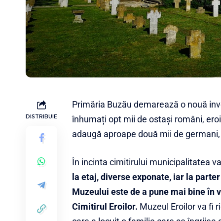
Primăria Buzău demarează o nouă invest
DISTRIBUIE
înhumați opt mii de ostași români, eroi
adaugă aproape două mii de germani, aust
În incinta cimitirului municipalitatea v
la etaj, diverse exponate, iar la part
Muzeului este de a pune mai bine în va
Cimitirul Eroilor.
Muzeul Eroilor va fi r