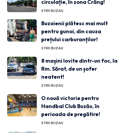
circulație, în zona Crâng!
STIRI BUZAU
Buzoienii plătesc mai mult
pentru gunoi, din cauza
prețului carburanților!
STIRI BUZAU
8 mașini lovite dintr-un foc, la
Rm. Sărat, de un șofer
neatent!
STIRI BUZAU
O nouă victorie pentru
Handbal Club Buzău, în
perioada de pregătire!
STIRI BUZAU