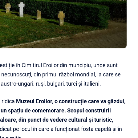
iție în Cimitirul Eroilor din muncipiu, unde sunt
 necunoscuți, din primul război mondial, la care se
ro-ungari, ruși, bulgari, turci și italieni.
a ridica
Muzeul Eroilor, o construcție care va găzdui,
er un spațiu de comemorare.
Scopul construirii
loare, din punct de vedere cultural și turistic,
idicat pe locul în care a funcționat fosta capelă și în