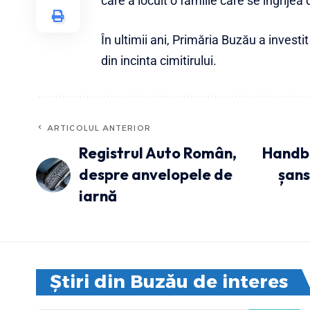
care a locuit o familie care se îngrijea d
În ultimii ani, Primăria Buzău a investit 
din incinta cimitirului.
ARTICOLUL ANTERIOR
Registrul Auto Român,
Handba
despre anvelopele de
șans
iarnă
Știri din Buzău de interes