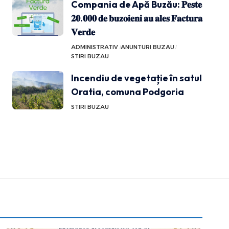
Compania de Apă Buzău: 𝐏𝐞𝐬𝐭𝐞
𝟐𝟎.𝟎𝟎𝟎 𝐝𝐞 𝐛𝐮𝐳𝐨𝐢𝐞𝐧𝐢 𝐚𝐮 𝐚𝐥𝐞𝐬 𝐅𝐚𝐜𝐭𝐮𝐫𝐚
𝐕𝐞𝐫𝐝𝐞
ADMINISTRATIV
ANUNTURI BUZAU
STIRI BUZAU
Incendiu de vegetație în satul
Oratia, comuna Podgoria
STIRI BUZAU