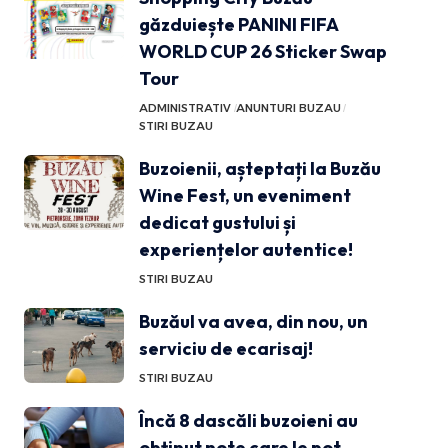
găzduiește PANINI FIFA
WORLD CUP 26 Sticker Swap
Tour
ADMINISTRATIV
ANUNTURI BUZAU
STIRI BUZAU
Buzoienii, așteptați la Buzău
Wine Fest, un eveniment
dedicat gustului și
experiențelor autentice!
STIRI BUZAU
Buzăul va avea, din nou, un
serviciu de ecarisaj!
STIRI BUZAU
Încă 8 dascăli buzoieni au
obținut note care le pot