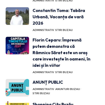
ADMINISTRATIV
STIRI BUZAU
Constantin Toma: Tabăra
Urbană, Vacanța de vară
2026
ADMINISTRATIV
STIRI BUZAU
Florin Ceparu: Împreună
putem demonstra că
Râmnicu Sărat este un oraș
care investește în oameni, în
idei și în viitor
ADMINISTRATIV
STIRI BUZAU
ANUNȚ PUBLIC
ADMINISTRATIV
ANUNTURI BUZAU
STIRI BUZAU
Shopping City Buzău