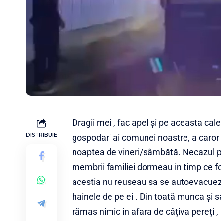
Dragii mei , fac apel și pe aceasta cale 
DISTRIBUIE
gospodari ai comunei noastre, a caror c
noaptea de vineri/sâmbătă. Necazul pute
membrii familiei dormeau in timp ce f
acestia nu reuseau sa se autoevacueze
hainele de pe ei . Din toată munca și sa
rămas nimic in afara de câțiva pereți ,