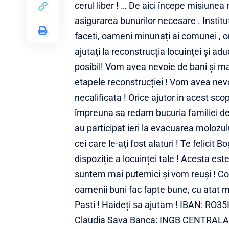
cerul liber ! … De aici începe misiunea 
asigurarea bunurilor necesare . Instituț
faceti, oameni minunați ai comunei , or
ajutați la reconstrucția locuinței și adu
posibil! Vom avea nevoie de bani și mat
etapele reconstrucției ! Vom avea nevoie
necalificata ! Orice ajutor in acest sc
împreuna sa redam bucuria familiei de a
au participat ieri la evacuarea molozului !
cei care le-ați fost alaturi ! Te felici
dispoziție a locuinței tale ! Acesta e
suntem mai puternici și vom reuși ! C
oamenii buni fac fapte bune, cu atat m
Pasti ! Haideți sa ajutam ! IBAN: RO
Claudia Sava Banca: INGB CENTRAL