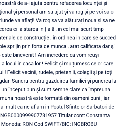
noastră de a-i ajuta pentru refacerea locuinței și
ional și personal am sa ajut și va rog și pe voi sa o
iunde va aflați! Va rog sa va alăturați noua și sa ne
cerea ei la starea inițială , in cel mai scurt timp
eriale de construcție , in ordinea in care se succed
 sprijin prin forta de munca , atat calificata dar și
op este binevenit ! Am încredere ca vom reuși
 locui in casa lor ! Felicit și mulțumesc celor care
 Felicit vecinii, rudele, prieteniii, colegii și pe toți
t Bogdan Sandru pentru gazduirea familiei și punerea la
ste un început bun și sunt semne clare ca împreuna
omuna noastră este formată din oameni buni , iar
ai mult ca ne aflam in Postul Sfintelor Sarbatori de
35INGB0000999907731957 Titular cont: Constanta
A Moneda: RON Cod SWIFT/BIC: INGBROBU