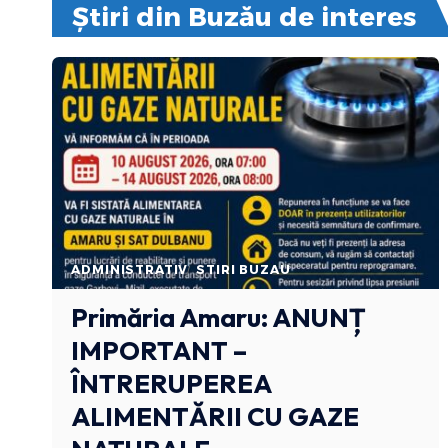
Știri din Buzău de interes
ADMINISTRATIV
STIRI BUZAU
Primăria Amaru: ANUNȚ
IMPORTANT –
ÎNTRERUPEREA
ALIMENTĂRII CU GAZE