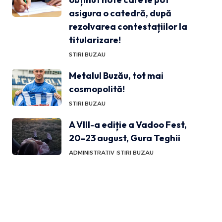
asigura o catedră, după
rezolvarea contestațiilor la
titularizare!
STIRI BUZAU
Metalul Buzău, tot mai
cosmopolită!
STIRI BUZAU
A VIII-a ediție a Vadoo Fest,
20–23 august, Gura Teghii
ADMINISTRATIV
STIRI BUZAU