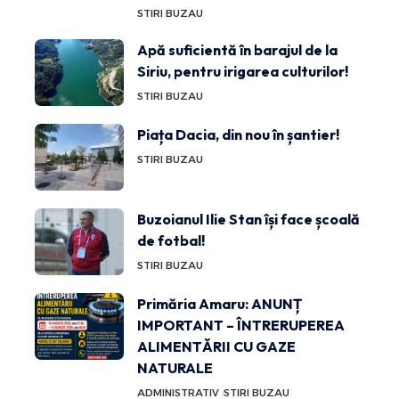
STIRI BUZAU
Apă suficientă în barajul de la
Siriu, pentru irigarea culturilor!
STIRI BUZAU
Piața Dacia, din nou în șantier!
STIRI BUZAU
Buzoianul Ilie Stan își face școală
de fotbal!
STIRI BUZAU
Primăria Amaru: ANUNȚ
IMPORTANT – ÎNTRERUPEREA
ALIMENTĂRII CU GAZE
NATURALE
ADMINISTRATIV
STIRI BUZAU