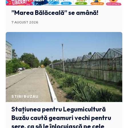
”Marea Bălăceală” se amână!
7 AUGUST 2026
STIRI BUZAU
Stațiunea pentru Legumicultură
Buzău caută geamuri vechi pentru
sere, ca să le înlocuiască pe cele