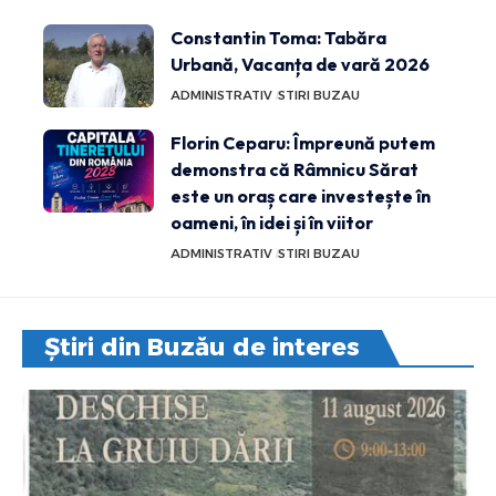
Constantin Toma: Tabăra
Urbană, Vacanța de vară 2026
ADMINISTRATIV
STIRI BUZAU
Florin Ceparu: Împreună putem
demonstra că Râmnicu Sărat
este un oraș care investește în
oameni, în idei și în viitor
ADMINISTRATIV
STIRI BUZAU
Știri din Buzău de interes