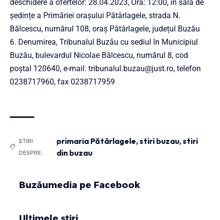
deschidere a ofertelor: 28.04.2023, Ora: 12:00, în sala de
ședințe a Primăriei orașului Pătârlagele, strada N.
Bălcescu, numărul 108, oraș Pătârlagele, județul Buzău
6. Denumirea, Tribunalul Buzău cu sediul în Municipiul
Buzău, bulevardul Nicolae Bălcescu, numărul 8, cod
poştal 120640, e-mail:
tribunalul.buzau@just.ro
, telefon
0238717960, fax 0238717959
primaria Pătârlagele
,
stiri buzau
,
stiri
ȘTIRI
din buzau
DESPRE:
Buzăumedia pe Facebook
Ultimele știri