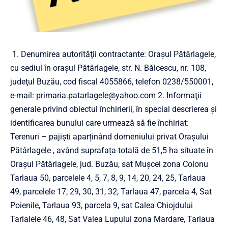
1. Denumirea autorităţii contractante: Orașul Pătârlagele,
cu sediul în oraşul Pătârlagele, str. N. Bălcescu, nr. 108,
judeţul Buzău, cod fiscal 4055866, telefon 0238/550001,
e-mail:
primaria.patarlagele@yahoo.com
2. Informaţii
generale privind obiectul închirierii, în special descrierea şi
identificarea bunului care urmează să fie închiriat:
Terenuri – pajiști aparținând domeniului privat Orașului
Pătârlagele , având suprafața totală de 51,5 ha situate în
Orașul Pătârlagele, jud. Buzău, sat Mușcel zona Colonu
Tarlaua 50, parcelele 4, 5, 7, 8, 9, 14, 20, 24, 25, Tarlaua
49, parcelele 17, 29, 30, 31, 32, Tarlaua 47, parcela 4, Sat
Poienile, Tarlaua 93, parcela 9, sat Calea Chiojdului
Tarlalele 46, 48, Sat Valea Lupului zona Mardare, Tarlaua