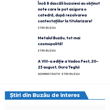
Încă 8 dascăli buzoieni au obținut
note care le pot asigura o
catedră, după rezolvarea
contestațiilor la titularizare!
STIRI BUZAU
Metalul Buzău, tot mai
cosmopolită!
STIRI BUZAU
A VIII-a ediție a Vadoo Fest, 20–
23 august, Gura Teghii
ADMINISTRATIV
STIRI BUZAU
Știri din Buzău de interes