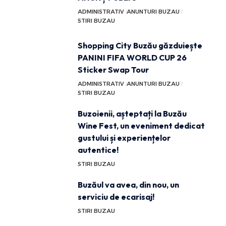
ADMINISTRATIV
ANUNTURI BUZAU
STIRI BUZAU
Shopping City Buzău găzduiește
PANINI FIFA WORLD CUP 26
Sticker Swap Tour
ADMINISTRATIV
ANUNTURI BUZAU
STIRI BUZAU
Buzoienii, așteptați la Buzău
Wine Fest, un eveniment dedicat
gustului și experiențelor
autentice!
STIRI BUZAU
Buzăul va avea, din nou, un
serviciu de ecarisaj!
STIRI BUZAU