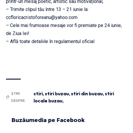
printr-un mesaj poetic, artistic sau motivațional,
– Trimite clipul tău între 13 – 21 iunie la:
ccfloricacristoforeanu@yahoo.com
– Cele mai frumoase mesaje vor fi premiate pe 24 iunie,
de Ziua Iei!
– Află toate detaliile în regulamentul oficial
stiri
,
stiri buzau
,
stiri din buzau
,
stiri
ȘTIRI
locale buzau,
DESPRE:
Buzăumedia pe Facebook