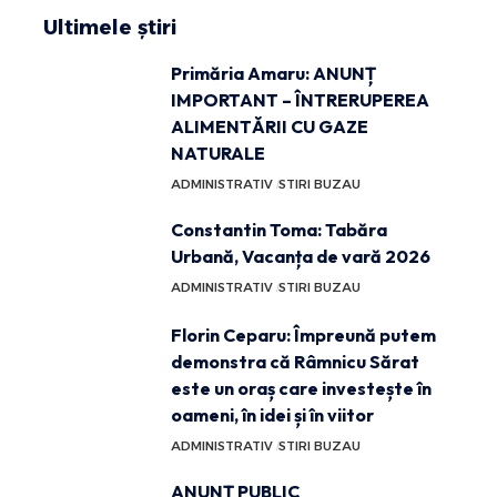
Ultimele știri
Primăria Amaru: ANUNȚ
IMPORTANT – ÎNTRERUPEREA
ALIMENTĂRII CU GAZE
NATURALE
ADMINISTRATIV
STIRI BUZAU
Constantin Toma: Tabăra
Urbană, Vacanța de vară 2026
ADMINISTRATIV
STIRI BUZAU
Florin Ceparu: Împreună putem
demonstra că Râmnicu Sărat
este un oraș care investește în
oameni, în idei și în viitor
ADMINISTRATIV
STIRI BUZAU
ANUNȚ PUBLIC