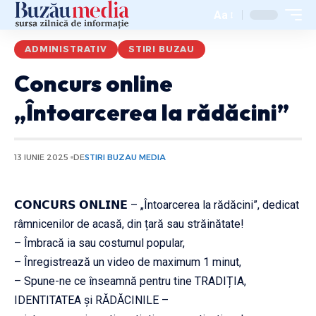
Aa
ADMINISTRATIV
STIRI BUZAU
Concurs online
„Întoarcerea la rădăcini”
13 IUNIE 2025
DE
STIRI BUZAU MEDIA
𝗖𝗢𝗡𝗖𝗨𝗥𝗦 𝗢𝗡𝗟𝗜𝗡𝗘 – „Întoarcerea la rădăcini”, dedicat
râmnicenilor de acasă, din țară sau străinătate!
– Îmbracă ia sau costumul popular,
– Înregistrează un video de maximum 1 minut,
– Spune-ne ce înseamnă pentru tine TRADIȚIA,
IDENTITATEA și RĂDĂCINILE –