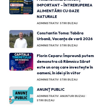
IMPORTANT – ÎNTRERUPEREA
ALIMENTĂRII CU GAZE
NATURALE
ADMINISTRATIV
STIRI BUZAU
Constantin Toma: Tabăra
Urbană, Vacanța de vară 2026
ADMINISTRATIV
STIRI BUZAU
Florin Ceparu: Împreună putem
demonstra că Râmnicu Sărat
este un oraș care investește în
oameni, în idei și în viitor
ADMINISTRATIV
STIRI BUZAU
ANUNȚ PUBLIC
ADMINISTRATIV
ANUNTURI BUZAU
STIRI BUZAU