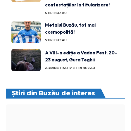
contestațiilor la titularizare!
STIRI BUZAU
Metalul Buzău, tot mai
cosmopolită!
STIRI BUZAU
A VIII-a ediție a Vadoo Fest, 20–
23 august, Gura Teghii
ADMINISTRATIV
STIRI BUZAU
Știri din Buzău de interes