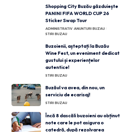
Shopping City Buzău găzduiește
PANINI FIFA WORLD CUP 26
Sticker Swap Tour
ADMINISTRATIV
ANUNTURI BUZAU
STIRI BUZAU
Buzoienii, așteptați la Buzău
Wine Fest, un eveniment dedicat
gustului și experiențelor
autentice!
STIRI BUZAU
Buzăul va avea, din nou, un
serviciu de ecarisaj!
STIRI BUZAU
Încă 8 dascăli buzoieni au obținut
note care le pot asigura o
catedră, după rezolvarea