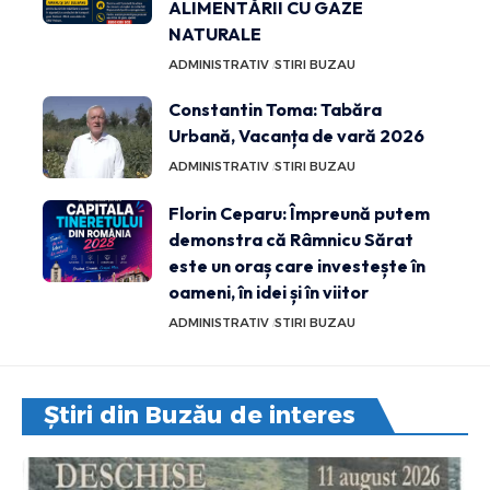
ALIMENTĂRII CU GAZE
NATURALE
ADMINISTRATIV
STIRI BUZAU
Constantin Toma: Tabăra
Urbană, Vacanța de vară 2026
ADMINISTRATIV
STIRI BUZAU
Florin Ceparu: Împreună putem
demonstra că Râmnicu Sărat
este un oraș care investește în
oameni, în idei și în viitor
ADMINISTRATIV
STIRI BUZAU
Știri din Buzău de interes