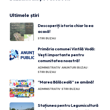
Ultimele știri
Descoperiți istoria chiar la ea
acasă!
STIRI BUZAU
Primăria comunei Vintilă Vodă:
Vești importante pentru
comunitatea noastră!
ADMINISTRATIV
ANUNTURI BUZAU
STIRI BUZAU
”Marea Bălăceală” se amână!
ADMINISTRATIV
STIRI BUZAU
Stațiunea pentru Legumicultură