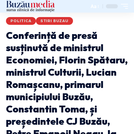
Aa
POLITICA
STIRI BUZAU
Conferință de presă
susținută de ministrul
Economiei, Florin Spătaru,
ministrul Culturii, Lucian
Romașcanu, primarul
municipiului Buzău,
Constantin Toma, și
președintele CJ Buzău,
Petre Emanoil Neagu, la