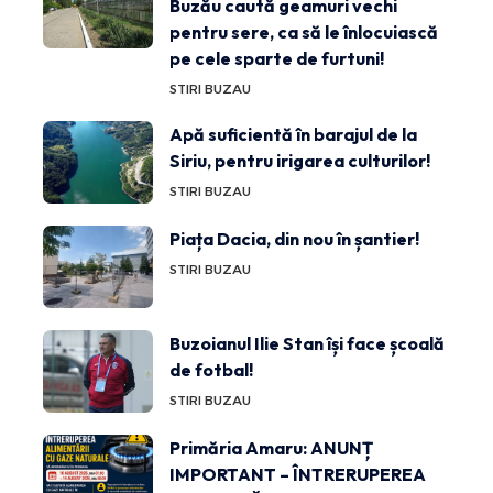
Buzău caută geamuri vechi
pentru sere, ca să le înlocuiască
pe cele sparte de furtuni!
STIRI BUZAU
Apă suficientă în barajul de la
Siriu, pentru irigarea culturilor!
STIRI BUZAU
Piața Dacia, din nou în șantier!
STIRI BUZAU
Buzoianul Ilie Stan își face școală
de fotbal!
STIRI BUZAU
Primăria Amaru: ANUNȚ
IMPORTANT – ÎNTRERUPEREA