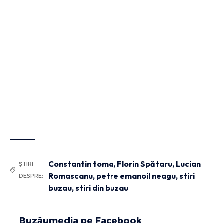
Constantin toma
,
Florin Spătaru
,
Lucian
ȘTIRI
Romascanu
,
petre emanoil neagu
,
stiri
DESPRE:
buzau
,
stiri din buzau
Buzăumedia pe Facebook