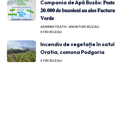
Compania de Apă Buzău: 𝐏𝐞𝐬𝐭𝐞
𝟐𝟎.𝟎𝟎𝟎 𝐝𝐞 𝐛𝐮𝐳𝐨𝐢𝐞𝐧𝐢 𝐚𝐮 𝐚𝐥𝐞𝐬 𝐅𝐚𝐜𝐭𝐮𝐫𝐚
𝐕𝐞𝐫𝐝𝐞
ADMINISTRATIV
ANUNTURI BUZAU
STIRI BUZAU
Incendiu de vegetație în satul
Oratia, comuna Podgoria
STIRI BUZAU