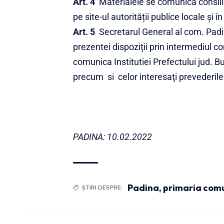
Art. 4
Materialele se comunică consilier
pe site-ul autorității publice locale și 
Art. 5
Secretarul General al com. Padin
prezentei dispoziții prin intermediul c
comunica Institutiei Prefectului jud. Bu
precum si celor interesaţi prevederile 
PADINA: 10.02.2022
Padina
,
primaria com
ȘTIRI DESPRE: