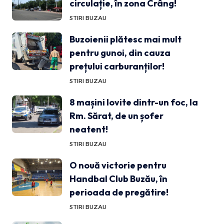
circulație, în zona Crâng!
STIRI BUZAU
Buzoienii plătesc mai mult
pentru gunoi, din cauza
prețului carburanților!
STIRI BUZAU
8 mașini lovite dintr-un foc, la
Rm. Sărat, de un șofer
neatent!
STIRI BUZAU
O nouă victorie pentru
Handbal Club Buzău, în
perioada de pregătire!
STIRI BUZAU