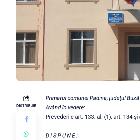
Primarul comunei Padina, judeţul Buză
DISTRIBUIE
Având în vedere:
Prevederile art. 133. al. (1), art. 134 și ar
D I S P U N E :