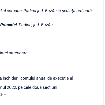
l al comunei Padina jud. Buz
ău
în şedinţa ordinară
 Primariei
Padina, jud. Buzău
inţei anterioare
 închiderii contului anual de execuție al
anul 2022, pe cele doua sectiuni
ta –