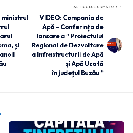
ARTICOLUL URMĂTOR
 ministrul
VIDEO: Compania de
trul
Apă – Conferința de
marul
lansare a ” Proiectului
oma, și
Regional de Dezvoltare
anoil
a Infrastructurii de Apă
zău
și Apă Uzată
în județul Buzău ”