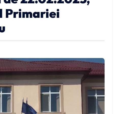
l Primariei
u