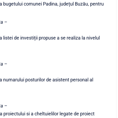
a bugetului comunei Padina, județul Buzău, pentru
ta –
 listei de investiții propuse a se realiza la nivelul
ta –
a numarului posturilor de asistent personal al
ta –
 proiectului si a cheltuielilor legate de proiect