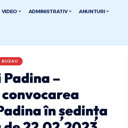
VIDEO
ADMINISTRATIV
ANUNTURI
I BUZAU
 Padina –
d convocarea
 Padina în ședința
a de 22.02.2023,