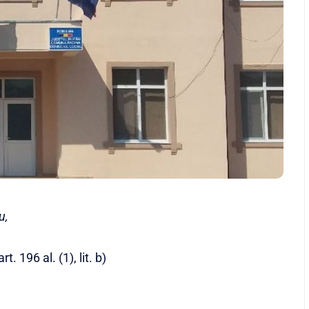
u,
t. 196 al. (1), lit. b)