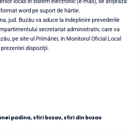
ilor locali în sistem electronic (e-mail), se afișează
în format word pe suport de hârtie.
a, jud. Buzău va aduce la îndeplinire prevederile
ompartimentului secretariat administrativ, care va
zău, pe site-ul Primăriei, în Monitorul Oficial Local
prezentei dispoziţii.
unei padina
,
stiri buzau
,
stiri din buzau