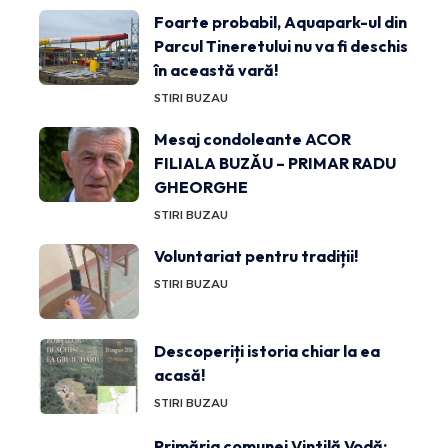
Foarte probabil, Aquapark-ul din
Parcul Tineretului nu va fi deschis
în această vară!
STIRI BUZAU
Mesaj condoleante ACOR
FILIALA BUZĂU – PRIMAR RADU
GHEORGHE
STIRI BUZAU
Voluntariat pentru tradiții!
STIRI BUZAU
Descoperiți istoria chiar la ea
acasă!
STIRI BUZAU
Primăria comunei Vintilă Vodă: