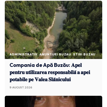
ADMINISTRATIV
ANUNTURI BUZAU
STIRI BUZAU
Compania de Apă Buzău: 𝐀𝐩𝐞𝐥
𝐩𝐞𝐧𝐭𝐫𝐮 𝐮𝐭𝐢𝐥𝐢𝐳𝐚𝐫𝐞𝐚 𝐫𝐞𝐬𝐩𝐨𝐧𝐬𝐚𝐛𝐢𝐥𝐚̆ 𝐚 𝐚𝐩𝐞𝐢
𝐩𝐨𝐭𝐚𝐛𝐢𝐥𝐞 𝐩𝐞 𝐕𝐚𝐥𝐞𝐚 𝐒𝐥𝐚̆𝐧𝐢𝐜𝐮𝐥𝐮𝐢
9 AUGUST 2026