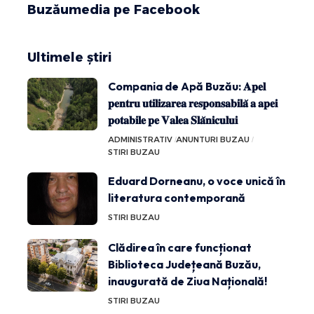
Buzăumedia pe Facebook
Ultimele știri
Compania de Apă Buzău: 𝐀𝐩𝐞𝐥
𝐩𝐞𝐧𝐭𝐫𝐮 𝐮𝐭𝐢𝐥𝐢𝐳𝐚𝐫𝐞𝐚 𝐫𝐞𝐬𝐩𝐨𝐧𝐬𝐚𝐛𝐢𝐥𝐚̆ 𝐚 𝐚𝐩𝐞𝐢
𝐩𝐨𝐭𝐚𝐛𝐢𝐥𝐞 𝐩𝐞 𝐕𝐚𝐥𝐞𝐚 𝐒𝐥𝐚̆𝐧𝐢𝐜𝐮𝐥𝐮𝐢
ADMINISTRATIV
ANUNTURI BUZAU
STIRI BUZAU
Eduard Dorneanu, o voce unică în
literatura contemporană
STIRI BUZAU
Clădirea în care funcționat
Biblioteca Județeană Buzău,
inaugurată de Ziua Națională!
STIRI BUZAU