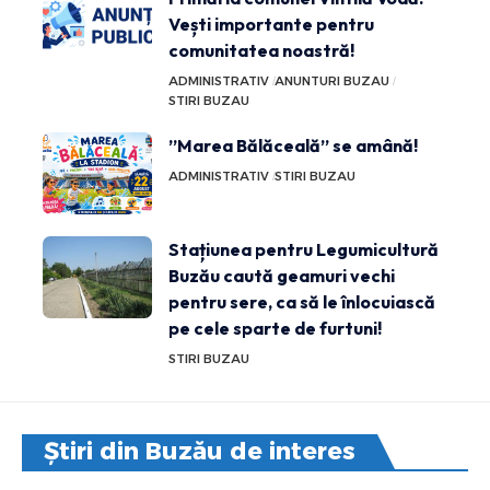
Vești importante pentru
comunitatea noastră!
ADMINISTRATIV
ANUNTURI BUZAU
STIRI BUZAU
”Marea Bălăceală” se amână!
ADMINISTRATIV
STIRI BUZAU
Stațiunea pentru Legumicultură
Buzău caută geamuri vechi
pentru sere, ca să le înlocuiască
pe cele sparte de furtuni!
STIRI BUZAU
Știri din Buzău de interes