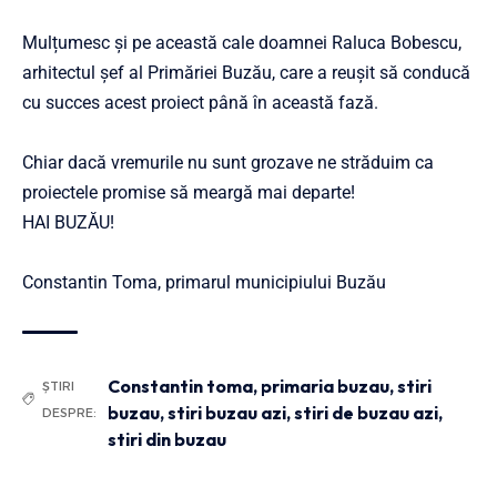
Mulțumesc și pe această cale doamnei Raluca Bobescu,
arhitectul șef al Primăriei Buzău, care a reușit să conducă
cu succes acest proiect până în această fază.
Chiar dacă vremurile nu sunt grozave ne străduim ca
proiectele promise să meargă mai departe!
HAI BUZĂU!
Constantin Toma, primarul municipiului Buzău
Constantin toma
,
primaria buzau
,
stiri
ȘTIRI
buzau
,
stiri buzau azi
,
stiri de buzau azi
,
DESPRE:
stiri din buzau