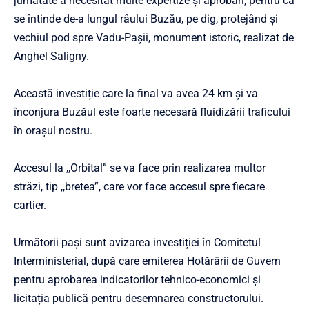
jumătate a necesitat multe expertize și aprobări, pentru că
se întinde de-a lungul râului Buzău, pe dig, protejând și
vechiul pod spre Vadu-Pașii, monument istoric, realizat de
Anghel Saligny.
Această investiție care la final va avea 24 km și va
înconjura Buzăul este foarte necesară fluidizării traficului
în orașul nostru.
Accesul la ,,Orbital” se va face prin realizarea multor
străzi, tip ,,bretea”, care vor face accesul spre fiecare
cartier.
Următorii pași sunt avizarea investiției în Comitetul
Interministerial, după care emiterea Hotărârii de Guvern
pentru aprobarea indicatorilor tehnico-economici și
licitația publică pentru desemnarea constructorului.