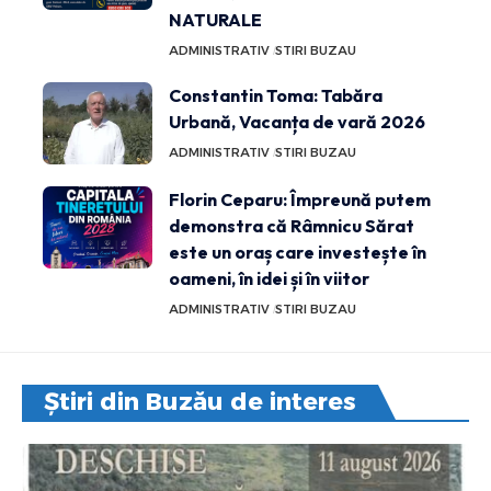
NATURALE
ADMINISTRATIV
STIRI BUZAU
Constantin Toma: Tabăra
Urbană, Vacanța de vară 2026
ADMINISTRATIV
STIRI BUZAU
Florin Ceparu: Împreună putem
demonstra că Râmnicu Sărat
este un oraș care investește în
oameni, în idei și în viitor
ADMINISTRATIV
STIRI BUZAU
Știri din Buzău de interes