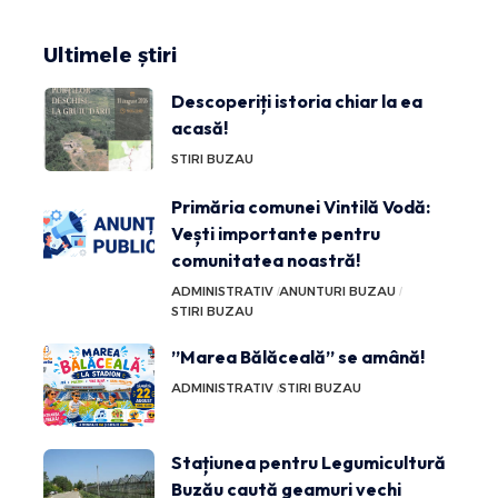
Ultimele știri
Descoperiți istoria chiar la ea
acasă!
STIRI BUZAU
Primăria comunei Vintilă Vodă:
Vești importante pentru
comunitatea noastră!
ADMINISTRATIV
ANUNTURI BUZAU
STIRI BUZAU
”Marea Bălăceală” se amână!
ADMINISTRATIV
STIRI BUZAU
Stațiunea pentru Legumicultură
Buzău caută geamuri vechi