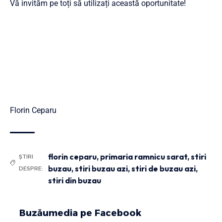
Vă invităm pe toți să utilizați această oportunitate!
Florin Ceparu
florin ceparu
,
primaria ramnicu sarat
,
stiri
ȘTIRI
buzau
,
stiri buzau azi
,
stiri de buzau azi
,
DESPRE:
stiri din buzau
Buzăumedia pe Facebook