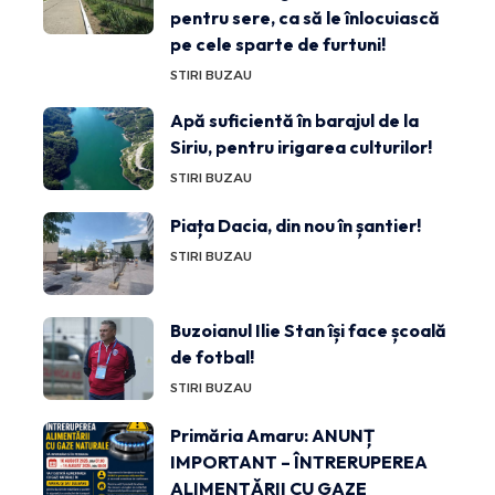
pentru sere, ca să le înlocuiască
pe cele sparte de furtuni!
STIRI BUZAU
Apă suficientă în barajul de la
Siriu, pentru irigarea culturilor!
STIRI BUZAU
Piața Dacia, din nou în șantier!
STIRI BUZAU
Buzoianul Ilie Stan își face școală
de fotbal!
STIRI BUZAU
Primăria Amaru: ANUNȚ
IMPORTANT – ÎNTRERUPEREA
ALIMENTĂRII CU GAZE