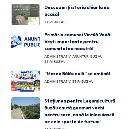
Descoperiți istoria chiar la ea
acasă!
STIRI BUZAU
Primăria comunei Vintilă Vodă:
Vești importante pentru
comunitatea noastră!
ADMINISTRATIV
ANUNTURI BUZAU
STIRI BUZAU
”Marea Bălăceală” se amână!
ADMINISTRATIV
STIRI BUZAU
Stațiunea pentru Legumicultură
Buzău caută geamuri vechi
pentru sere, ca să le înlocuiască
pe cele sparte de furtuni!