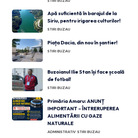
STIRI BUZAU
Apă suficientă în barajul de la
Siriu, pentru irigarea culturilor!
STIRI BUZAU
Piața Dacia, din nou în șantier!
STIRI BUZAU
Buzoianul Ilie Stan își face școală
de fotbal!
STIRI BUZAU
Primăria Amaru: ANUNȚ
IMPORTANT – ÎNTRERUPEREA
ALIMENTĂRII CU GAZE
NATURALE
ADMINISTRATIV
STIRI BUZAU