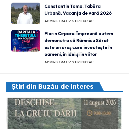
Constantin Toma: Tabăra
Urbană, Vacanța de vară 2026
ADMINISTRATIV
STIRI BUZAU
Florin Ceparu: Împreună putem
demonstra că Râmnicu Sărat
este un oraș care investește în
oameni, în idei și în viitor
ADMINISTRATIV
STIRI BUZAU
Știri din Buzău de interes