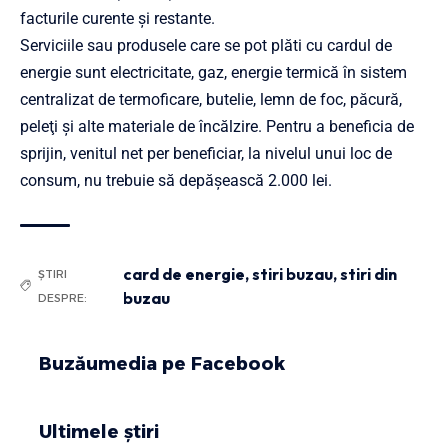
facturile curente şi restante.
Serviciile sau produsele care se pot plăti cu cardul de
energie sunt electricitate, gaz, energie termică în sistem
centralizat de termoficare, butelie, lemn de foc, păcură,
peleţi şi alte materiale de încălzire. Pentru a beneficia de
sprijin, venitul net per beneficiar, la nivelul unui loc de
consum, nu trebuie să depăşească 2.000 lei.
card de energie
,
stiri buzau
,
stiri din
ȘTIRI
buzau
DESPRE:
Buzăumedia pe Facebook
Ultimele știri