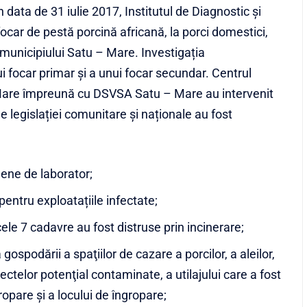
data de 31 iulie 2017, Institutul de Diagnostic și
car de pestă porcină africană, la porci domestici,
a municipiului Satu – Mare. Investigația
i focar primar și a unui focar secundar. Centrul
Mare împreună cu DSVSA Satu – Mare au intervenit
e legislației comunitare și naționale au fost
ene de laborator;
pentru exploatațiile infectate;
cele 7 cadavre au fost distruse prin incinerare;
gospodării a spaţiilor de cazare a porcilor, a aleilor,
iectelor potenţial contaminate, a utilajului care a fost
ropare şi a locului de îngropare;