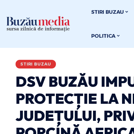
STIRI BUZAU
POLITICA
STIRI BUZAU
DSV BUZĂU IMP
PROTECȚIE LA N
JUDEȚULUI, PRI
PORCINĂ AFRIC