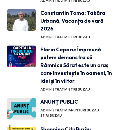
ADMINISTRATIV
STIRI BUZAU
Constantin Toma: Tabăra
Urbană, Vacanța de vară
2026
ADMINISTRATIV
STIRI BUZAU
Florin Ceparu: Împreună
putem demonstra că
Râmnicu Sărat este un oraș
care investește în oameni, în
idei și în viitor
ADMINISTRATIV
STIRI BUZAU
ANUNȚ PUBLIC
ADMINISTRATIV
ANUNTURI BUZAU
STIRI BUZAU
Shopping City Buzău