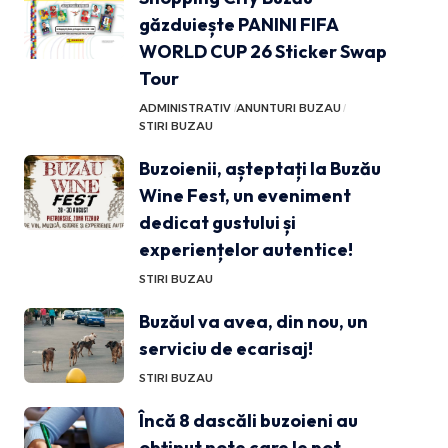
găzduiește PANINI FIFA
WORLD CUP 26 Sticker Swap
Tour
ADMINISTRATIV
ANUNTURI BUZAU
STIRI BUZAU
Buzoienii, așteptați la Buzău
Wine Fest, un eveniment
dedicat gustului și
experiențelor autentice!
STIRI BUZAU
Buzăul va avea, din nou, un
serviciu de ecarisaj!
STIRI BUZAU
Încă 8 dascăli buzoieni au
obținut note care le pot