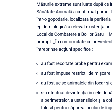
Măsurile extreme sunt luate după ce în 
Sănătate Animală a confirmat primul fo
într-o gopodărie, localizată la periferi
epidemiologică a relevat existența unu
Local de Combatere a Bolilor Satu – 
prompt. ,,În conformitate cu prevederil
întreprinse acțiuni specifice :
au fost recoltate probe pentru exam
au fost impuse restricții de mișcare 
au fost ucise animalele din focar și 
s-a efectuat dezinfecţia în cele două 
a perimetrelor, a ustensilelor şi a ob
folosit pentru săparea locului de îng