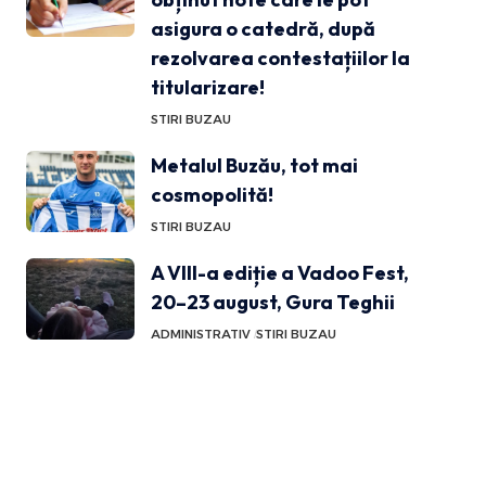
asigura o catedră, după
rezolvarea contestațiilor la
titularizare!
STIRI BUZAU
Metalul Buzău, tot mai
cosmopolită!
STIRI BUZAU
A VIII-a ediție a Vadoo Fest,
20–23 august, Gura Teghii
ADMINISTRATIV
STIRI BUZAU