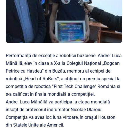
Performanță de excepție a roboticii buzoiene. Andrei Luca
Mănăilă, elev în clasa a X-a la Colegiul Național „Bogdan
Petriceicu Hasdeu” din Buzău, membru al echipei de
robotică ,,Heart of RoBots”, a obținut un premiu special la
competiția de robotică ”First Tech Challenge” România și
s-a calificat în finala mondială a competiției.
Andrei Luca Mănăilă va participa la etapa mondială
însoțit de profesorul îndrumător Nicolae Olăroiu.
Competiția va avea loc luna viitoare, în orașul Houston
din Statele Unite ale Americii.