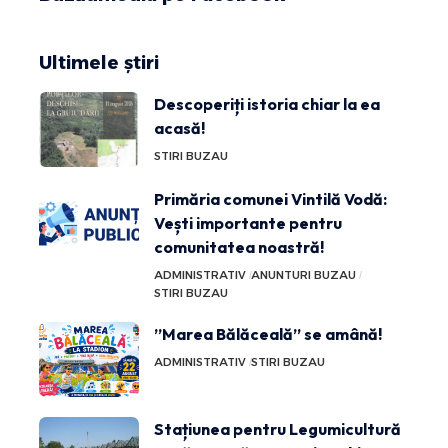
Ultimele știri
Descoperiți istoria chiar la ea
acasă!
STIRI BUZAU
Primăria comunei Vintilă Vodă:
Vești importante pentru
comunitatea noastră!
ADMINISTRATIV
ANUNTURI BUZAU
STIRI BUZAU
”Marea Bălăceală” se amână!
ADMINISTRATIV
STIRI BUZAU
Stațiunea pentru Legumicultură