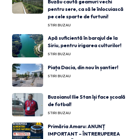
Buzău caută geamuri vechi
pentru sere, ca să le înlocuiască
pe cele sparte de furtuni!
STIRI BUZAU
Apă suficientă în barajul de la
Siriu, pentru irigarea culturilor!
STIRI BUZAU
Piața Dacia, din nou în șantier!
STIRI BUZAU
Buzoianul Ilie Stan își face școală
de fotbal!
STIRI BUZAU
Primăria Amaru: ANUNȚ
IMPORTANT – ÎNTRERUPEREA