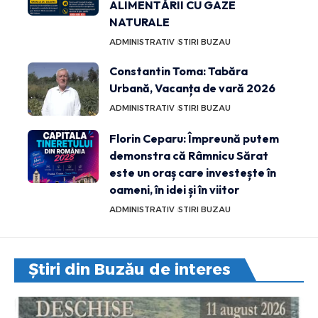
ALIMENTĂRII CU GAZE
NATURALE
ADMINISTRATIV
STIRI BUZAU
Constantin Toma: Tabăra
Urbană, Vacanța de vară 2026
ADMINISTRATIV
STIRI BUZAU
Florin Ceparu: Împreună putem
demonstra că Râmnicu Sărat
este un oraș care investește în
oameni, în idei și în viitor
ADMINISTRATIV
STIRI BUZAU
Știri din Buzău de interes