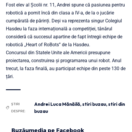
Fost elev al Școlii nr. 11, Andrei spune că pasiunea pentru
robotică a pornit încă din clasa a IV-a, de la o jucărie
cumpărată de părinți. Deși va reprezenta singur Colegiul
Hasdeu la faza internațională a competiției, tânărul
consideră că succesul apartine de fapt întregii echipe de
robotică ,,Heart of RoBots” de la Hasdeu.
Concursul din Statele Unite ale Americii presupune
proiectarea, construirea și programarea unui robot. Anul
trecut, la faza finală, au participat echipe din peste 130 de
țări.
Andrei Luca Mănăilă
,
stiri buzau
,
stiri din
ȘTIRI
buzau
DESPRE:
Buzăumedia pe Facebook