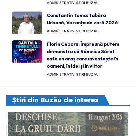
ADMINISTRATIV
STIRI BUZAU
Constantin Toma: Tabăra
Urbană, Vacanța de vară 2026
ADMINISTRATIV
STIRI BUZAU
Florin Ceparu: Împreună putem
demonstra că Râmnicu Sărat
este un oraș care investește în
oameni, în idei și în viitor
ADMINISTRATIV
STIRI BUZAU
Știri din Buzău de interes