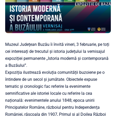
Muzeul Județean Buzău îi învită vineri, 3 februarie, pe toți
cei interesați de trecutul și istoria județului la vernisajul
expoziției permanente „Istoria modernă și contemporană
a Buzăului”.
Expoziția ilustrează evoluția comunității buzoiene pe o
întindere de un secol și jumătate. Obiectele expuse
tematic și cronologic fac referire la evenimente
semnificative ale istoriei locale cu referire la cea
națională: evenimentele anului 1848; epoca unirii
Principatelor Române, războiul pentru Independența
României, răscoala din 1907, Primul și al Doilea Război