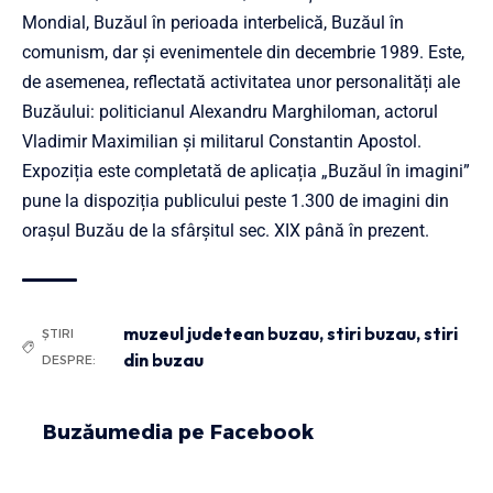
Mondial, Buzăul în perioada interbelică, Buzăul în
comunism, dar și evenimentele din decembrie 1989. Este,
de asemenea, reflectată activitatea unor personalități ale
Buzăului: politicianul Alexandru Marghiloman, actorul
Vladimir Maximilian și militarul Constantin Apostol.
Expoziția este completată de aplicația „Buzăul în imagini”
pune la dispoziția publicului peste 1.300 de imagini din
orașul Buzău de la sfârșitul sec. XIX până în prezent.
muzeul judetean buzau
,
stiri buzau
,
stiri
ȘTIRI
din buzau
DESPRE:
Buzăumedia pe Facebook