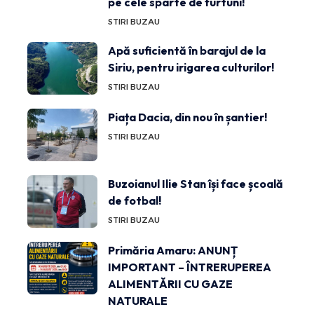
pe cele sparte de furtuni!
STIRI BUZAU
Apă suficientă în barajul de la
Siriu, pentru irigarea culturilor!
STIRI BUZAU
Piața Dacia, din nou în șantier!
STIRI BUZAU
Buzoianul Ilie Stan își face școală
de fotbal!
STIRI BUZAU
Primăria Amaru: ANUNȚ
IMPORTANT – ÎNTRERUPEREA
ALIMENTĂRII CU GAZE
NATURALE