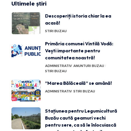
Ultimele știri
Descoperiți istoria chiar la ea
acasă!
STIRI BUZAU
Primăria comunei Vintilă Vodă:
Vești importante pentru
comunitatea noastră!
ADMINISTRATIV
ANUNTURI BUZAU
STIRI BUZAU
”Marea Bălăceală” se amână!
ADMINISTRATIV
STIRI BUZAU
Stațiunea pentru Legumicultură
Buzău caută geamuri vechi
pentru sere, ca să le înlocuiască