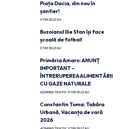
Piața Dacia, din nou în
șantier!
STIRI BUZAU
Buzoianul Ilie Stan își face
școală de fotbal!
STIRI BUZAU
Primăria Amaru: ANUNȚ
IMPORTANT –
ÎNTRERUPEREA ALIMENTĂRII
CU GAZE NATURALE
ADMINISTRATIV
STIRI BUZAU
Constantin Toma: Tabăra
Urbană, Vacanța de vară
2026
ADMINISTRATIV
STIRI BUZAU