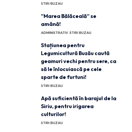
STIRI BUZAU
”Marea Bălăceală” se
amână!
ADMINISTRATIV
STIRI BUZAU
Stațiunea pentru
Legumicultură Buzău caută
geamuri vechi pentru sere, ca
să le înlocuiască pe cele
sparte de furtuni!
STIRI BUZAU
Apă suficientă în barajul de la
Siriu, pentru irigarea
culturilor!
STIRI BUZAU