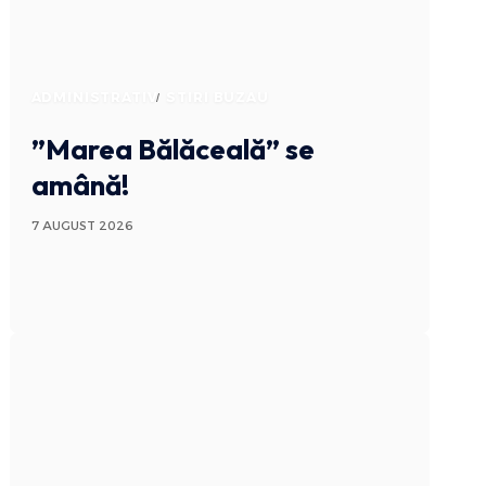
ADMINISTRATIV
STIRI BUZAU
”Marea Bălăceală” se
amână!
7 AUGUST 2026