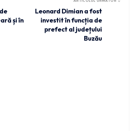
ARTICOLUL URMĂTOR
 de
Leonard Dimian a fost
ară și în
investit în funcția de
prefect al județului
Buzău