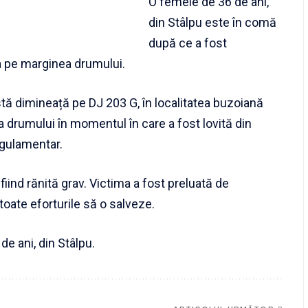
O femeie de 36 de ani,
din Stâlpu este în comă
după ce a fost
a pe marginea drumului.
tă dimineață pe DJ 203 G, în localitatea buzoiană
 drumului în momentul în care a fost lovită din
egulamentar.
fiind rănită grav. Victima a fost preluată de
toate eforturile să o salveze.
e ani, din Stâlpu.