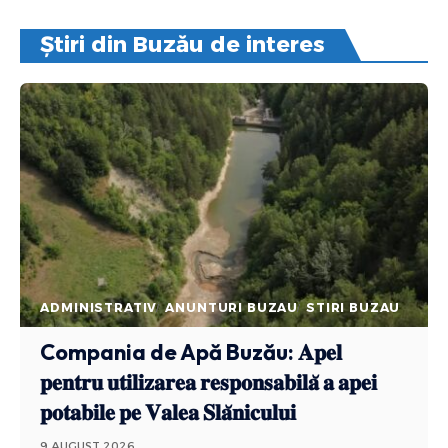
Știri din Buzău de interes
ADMINISTRATIV
ANUNTURI BUZAU
STIRI BUZAU
Compania de Apă Buzău: 𝐀𝐩𝐞𝐥
𝐩𝐞𝐧𝐭𝐫𝐮 𝐮𝐭𝐢𝐥𝐢𝐳𝐚𝐫𝐞𝐚 𝐫𝐞𝐬𝐩𝐨𝐧𝐬𝐚𝐛𝐢𝐥𝐚̆ 𝐚 𝐚𝐩𝐞𝐢
𝐩𝐨𝐭𝐚𝐛𝐢𝐥𝐞 𝐩𝐞 𝐕𝐚𝐥𝐞𝐚 𝐒𝐥𝐚̆𝐧𝐢𝐜𝐮𝐥𝐮𝐢
9 AUGUST 2026