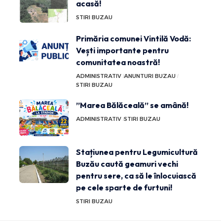
acasă!
STIRI BUZAU
Primăria comunei Vintilă Vodă:
Vești importante pentru
comunitatea noastră!
ADMINISTRATIV
ANUNTURI BUZAU
STIRI BUZAU
”Marea Bălăceală” se amână!
ADMINISTRATIV
STIRI BUZAU
Stațiunea pentru Legumicultură
Buzău caută geamuri vechi
pentru sere, ca să le înlocuiască
pe cele sparte de furtuni!
STIRI BUZAU