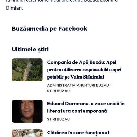
Dimian.
Buzăumedia pe Facebook
Ultimele știri
Compania de Apă Buzău: 𝐀𝐩𝐞𝐥
𝐩𝐞𝐧𝐭𝐫𝐮 𝐮𝐭𝐢𝐥𝐢𝐳𝐚𝐫𝐞𝐚 𝐫𝐞𝐬𝐩𝐨𝐧𝐬𝐚𝐛𝐢𝐥𝐚̆ 𝐚 𝐚𝐩𝐞𝐢
𝐩𝐨𝐭𝐚𝐛𝐢𝐥𝐞 𝐩𝐞 𝐕𝐚𝐥𝐞𝐚 𝐒𝐥𝐚̆𝐧𝐢𝐜𝐮𝐥𝐮𝐢
ADMINISTRATIV
ANUNTURI BUZAU
STIRI BUZAU
Eduard Dorneanu, o voce unică în
literatura contemporană
STIRI BUZAU
Clădirea în care funcționat