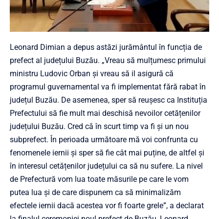
Leonard Dimian a depus astăzi jurământul în funcția de
prefect al județului Buzău. „Vreau să mulțumesc primului
ministru Ludovic Orban și vreau să il asigură că
programul guvernamental va fi implementat fără rabat în
județul Buzău. De asemenea, sper să reușesc ca Instituția
Prefectului să fie mult mai deschisă nevoilor cetățenilor
județului Buzău. Cred că în scurt timp va fi și un nou
subprefect. În perioada următoare mă voi confrunta cu
fenomenele iernii și sper să fie cât mai puține, de altfel și
în interesul cetățenilor județului ca să nu sufere. La nivel
de Prefectură vom lua toate măsurile pe care le vom
putea lua și de care dispunem ca să minimalizăm
efectele iernii dacă acestea vor fi foarte grele”, a declarat
la finalul ceremoniei noul prefect de Buzău, Leonard