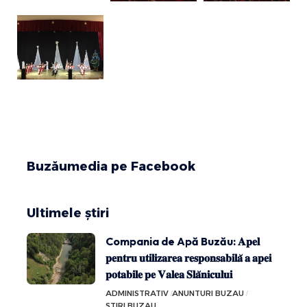
Buzăumedia pe Facebook
Ultimele știri
Compania de Apă Buzău: 𝐀𝐩𝐞𝐥
𝐩𝐞𝐧𝐭𝐫𝐮 𝐮𝐭𝐢𝐥𝐢𝐳𝐚𝐫𝐞𝐚 𝐫𝐞𝐬𝐩𝐨𝐧𝐬𝐚𝐛𝐢𝐥𝐚̆ 𝐚 𝐚𝐩𝐞𝐢
𝐩𝐨𝐭𝐚𝐛𝐢𝐥𝐞 𝐩𝐞 𝐕𝐚𝐥𝐞𝐚 𝐒𝐥𝐚̆𝐧𝐢𝐜𝐮𝐥𝐮𝐢
ADMINISTRATIV
ANUNTURI BUZAU
STIRI BUZAU