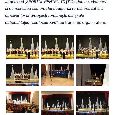
Judeţeană „SPORTUL PENTRU TOŢI” își doresc păstrarea
şi conservarea costumului tradiţional românesc cât și a
obiceiurilor strămoșesti românești, dar și ale
naționalităților conlocuitoare”,
au transmis organizatorii.