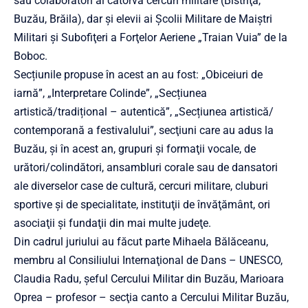
sau colaboratori ai câtorva cercuri militare (Bistriţa,
Buzău, Brăila), dar şi elevii ai Şcolii Militare de Maiştri
Militari şi Subofiţeri a Forţelor Aeriene „Traian Vuia” de la
Boboc.
Secțiunile propuse în acest an au fost: „Obiceiuri de
iarnă”, „Interpretare Colinde”, „Secțiunea
artistică/tradițional – autentică”, „Secțiunea artistică/
contemporană a festivalului”, secţiuni care au adus la
Buzău, şi în acest an, grupuri şi formaţii vocale, de
urători/colindători, ansambluri corale sau de dansatori
ale diverselor case de cultură, cercuri militare, cluburi
sportive şi de specialitate, instituţii de învăţământ, ori
asociaţii şi fundaţii din mai multe judeţe.
Din cadrul juriului au făcut parte Mihaela Bălăceanu,
membru al Consiliului Internaţional de Dans – UNESCO,
Claudia Radu, şeful Cercului Militar din Buzău, Marioara
Oprea – profesor – secţia canto a Cercului Militar Buzău,