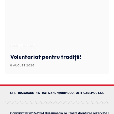
STIRI BUZAU
Voluntariat pentru tradiții!
8 AUGUST 2026
STIRI BUZAU
ADMINISTRATIV
ANUNȚURI
VIDEO
POLITICA
REPORTAJE
Copyright © 2015-2024 Buzăumedia.ro | Toate drepturile rezervate |