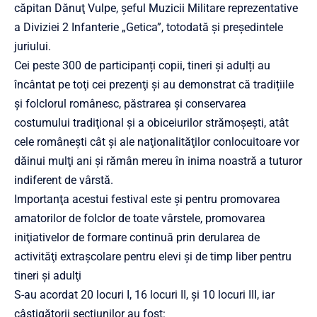
căpitan Dănuţ Vulpe, şeful Muzicii Militare reprezentative
a Diviziei 2 Infanterie „Getica”, totodată şi preşedintele
juriului.
Cei peste 300 de participanți copii, tineri şi adulți au
încântat pe toţi cei prezenţi şi au demonstrat că tradițiile
și folclorul românesc, păstrarea şi conservarea
costumului tradiţional şi a obiceiurilor strămoşeşti, atât
cele româneşti cât şi ale naţionalităţilor conlocuitoare vor
dăinui mulţi ani şi rămân mereu în inima noastră a tuturor
indiferent de vârstă.
Importanţa acestui festival este şi pentru promovarea
amatorilor de folclor de toate vârstele, promovarea
iniţiativelor de formare continuă prin derularea de
activităţi extraşcolare pentru elevi şi de timp liber pentru
tineri şi adulţi
S-au acordat 20 locuri I, 16 locuri II, şi 10 locuri III, iar
câștigătorii secțiunilor au fost: