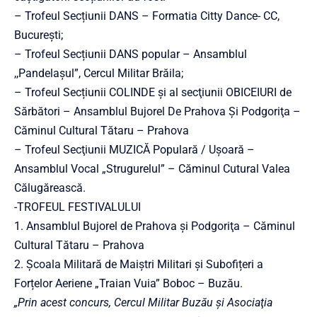
– Trofeul Secțiunii DANS – Formatia Citty Dance- CC,
Bucureşti;
– Trofeul Secțiunii DANS popular – Ansamblul
,,Pandelașul”, Cercul Militar Brăila;
– Trofeul Secțiunii COLINDE şi al secţiunii OBICEIURI de
Sărbători – Ansamblul Bujorel De Prahova Şi Podgoriţa –
Căminul Cultural Tătaru – Prahova
– Trofeul Secţiunii MUZICĂ Populară / Ușoară –
Ansamblul Vocal „Strugurelul” – Căminul Cutural Valea
Călugărească.
-TROFEUL FESTIVALULUI
1. Ansamblul Bujorel de Prahova şi Podgoriţa – Căminul
Cultural Tătaru – Prahova
2. Şcoala Militară de Maiștri Militari și Subofițeri a
Forțelor Aeriene „Traian Vuia” Boboc – Buzău.
„Prin acest concurs, Cercul Militar Buzău și Asociaţia