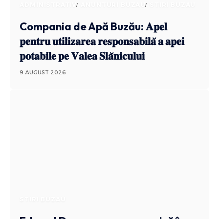
ADMINISTRATIV
ANUNTURI BUZAU
STIRI BUZAU
Compania de Apă Buzău: 𝐀𝐩𝐞𝐥
𝐩𝐞𝐧𝐭𝐫𝐮 𝐮𝐭𝐢𝐥𝐢𝐳𝐚𝐫𝐞𝐚 𝐫𝐞𝐬𝐩𝐨𝐧𝐬𝐚𝐛𝐢𝐥𝐚̆ 𝐚 𝐚𝐩𝐞𝐢
𝐩𝐨𝐭𝐚𝐛𝐢𝐥𝐞 𝐩𝐞 𝐕𝐚𝐥𝐞𝐚 𝐒𝐥𝐚̆𝐧𝐢𝐜𝐮𝐥𝐮𝐢
9 AUGUST 2026
STIRI BUZAU