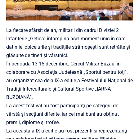
La fiecare sfârşit de an, militarii din cadrul Diviziei 2
Infanterie „Getica” întâmpină acel moment unic în care
datinile, obiceiurile şi tradiţiile strămoşeşti sunt retrăite şi
glăsuite de tineri şi vârstnici.
În perioada 13-15 decembrie, Cercul Militar Buzău, în
colaborare cu Asociaţia Judeţeană „Sportul pentru toţi”,
au organizat cea de-a IX-a ediţie a Festivalului Naţional de
Tradiţii lnterculturale şi Cultural Sportive „IARNA
BUZOIANĂ”.
La acest festival au fost participanţi pe categorii de
vârstă și secțiuni diferite, iar cei mai buni au obţinut
premii, diplome şi trofee.
La această a IX-a ediţie au fost prezenţi şi reprezentanţi