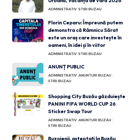
Urbană, Vacanța de vară 2026
ADMINISTRATIV
STIRI BUZAU
Florin Ceparu: Împreună putem
demonstra că Râmnicu Sărat
este un oraș care investește în
oameni, în idei și în viitor
ADMINISTRATIV
STIRI BUZAU
ANUNȚ PUBLIC
ADMINISTRATIV
ANUNTURI BUZAU
STIRI BUZAU
Shopping City Buzău găzduiește
PANINI FIFA WORLD CUP 26
Sticker Swap Tour
ADMINISTRATIV
ANUNTURI BUZAU
STIRI BUZAU
Buzoienii, așteptați la Buzău