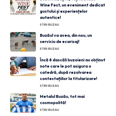
Wine Fest, un eveniment dedicat
gustului și experiențelor
autentice!
STIRI BUZAU
Buzăul va avea, din nou, un
serviciu de ecarisaj!
STIRI BUZAU
Încă 8 dascăli buzoieni au obținut
note care le pot asigura o
catedră, după rezolvarea
contestațiilor la titularizare!
STIRI BUZAU
Metalul Buzău, tot mai
cosmopolită!
STIRI BUZAU