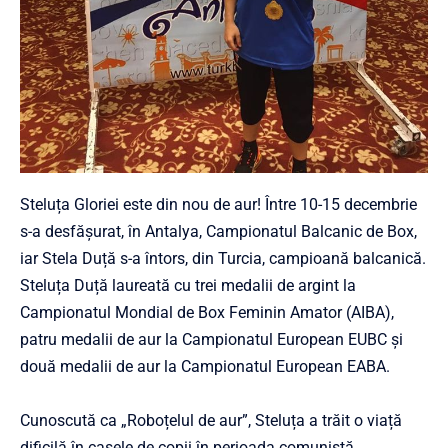
Steluța Gloriei este din nou de aur! Între 10-15 decembrie
s-a desfășurat, în Antalya, Campionatul Balcanic de Box,
iar Stela Duță s-a întors, din Turcia, campioană balcanică.
Steluța Duță laureată cu trei medalii de argint la
Campionatul Mondial de Box Feminin Amator (AIBA),
patru medalii de aur la Campionatul European EUBC și
două medalii de aur la Campionatul European EABA.
Cunoscută ca „Roboțelul de aur”, Steluța a trăit o viață
dificilă în casele de copii în perioada comunistă.