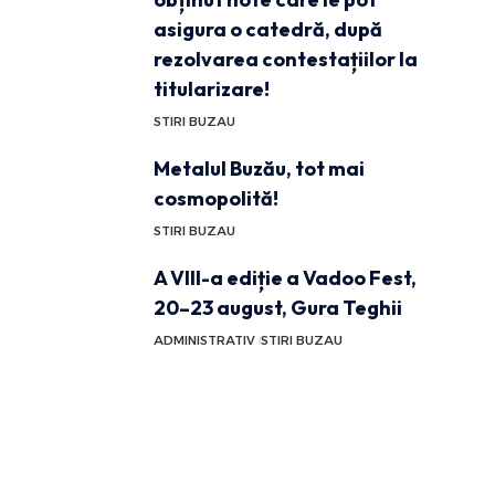
asigura o catedră, după
rezolvarea contestațiilor la
titularizare!
STIRI BUZAU
Metalul Buzău, tot mai
cosmopolită!
STIRI BUZAU
A VIII-a ediție a Vadoo Fest,
20–23 august, Gura Teghii
ADMINISTRATIV
STIRI BUZAU