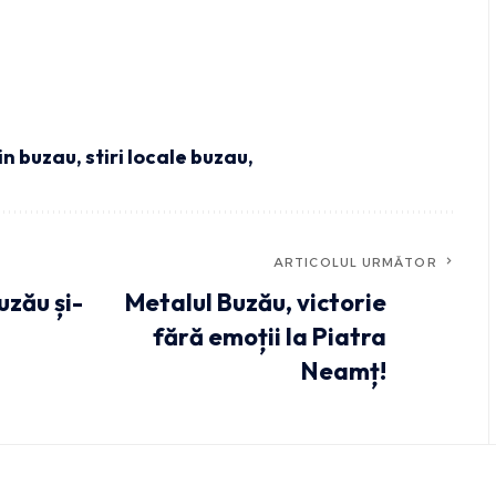
din buzau
,
stiri locale buzau,
ARTICOLUL URMĂTOR
uzău și-
Metalul Buzău, victorie
fără emoții la Piatra
Neamț!