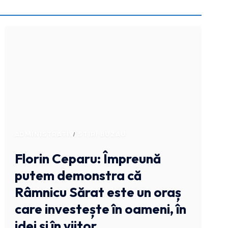
ADMINISTRATIV
STIRI BUZAU
Florin Ceparu: Împreună
putem demonstra că
Râmnicu Sărat este un oraș
care investește în oameni, în
idei și în viitor