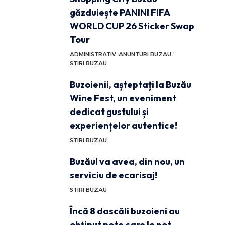
găzduiește PANINI FIFA
WORLD CUP 26 Sticker Swap
Tour
ADMINISTRATIV
ANUNTURI BUZAU
STIRI BUZAU
Buzoienii, așteptați la Buzău
Wine Fest, un eveniment
dedicat gustului și
experiențelor autentice!
STIRI BUZAU
Buzăul va avea, din nou, un
serviciu de ecarisaj!
STIRI BUZAU
Încă 8 dascăli buzoieni au
obținut note care le pot