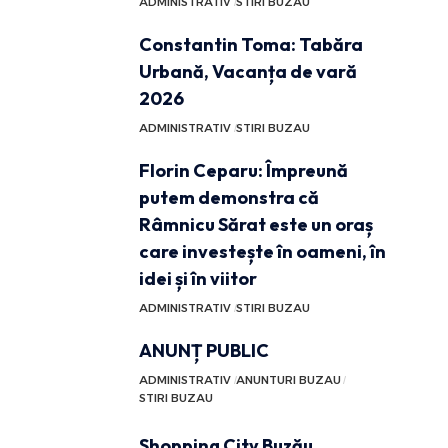
ADMINISTRATIV
STIRI BUZAU
Constantin Toma: Tabăra
Urbană, Vacanța de vară
2026
ADMINISTRATIV
STIRI BUZAU
Florin Ceparu: Împreună
putem demonstra că
Râmnicu Sărat este un oraș
care investește în oameni, în
idei și în viitor
ADMINISTRATIV
STIRI BUZAU
ANUNȚ PUBLIC
ADMINISTRATIV
ANUNTURI BUZAU
STIRI BUZAU
Shopping City Buzău