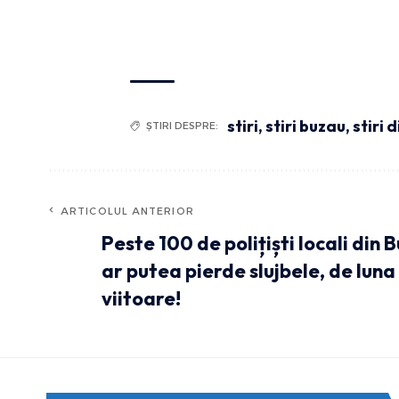
stiri
,
stiri buzau
,
stiri 
ȘTIRI DESPRE:
ARTICOLUL ANTERIOR
Peste 100 de polițiști locali din B
ar putea pierde slujbele, de luna
viitoare!