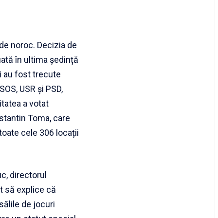
de noroc. Decizia de
uată în ultima ședință
i au fost trecute
, SOS, USR și PSD,
itatea a votat
stantin Toma, care
toate cele 306 locații
uc, directorul
t să explice că
 sălile de jocuri