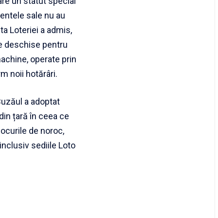
 are un statut special
mentele sale nu au
ta Loteriei a admis,
âne deschise pentru
machine, operate prin
rm noii hotărâri.
 Buzăul a adoptat
din țară în ceea ce
ocurile de noroc,
inclusiv sediile Loto