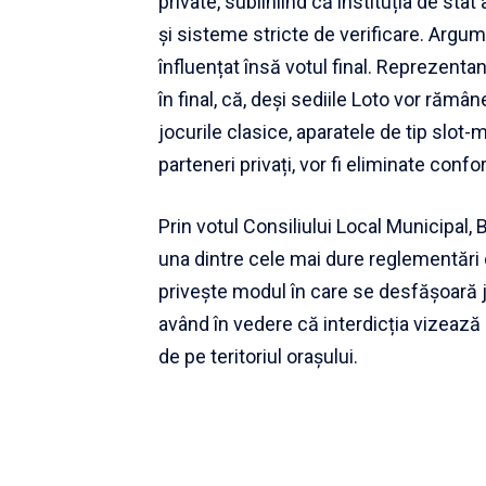
private, subliniind că instituția de stat
și sisteme stricte de verificare. Argu
înfluențat însă votul final. Reprezentan
în final, că, deși sediile Loto vor răm
jocurile clasice, aparatele de tip slot-
parteneri privați, vor fi eliminate confo
Prin votul Consiliului Local Municipal,
una dintre cele mai dure reglementări 
privește modul în care se desfășoară j
având în vedere că interdicția vizează 
de pe teritoriul orașului.