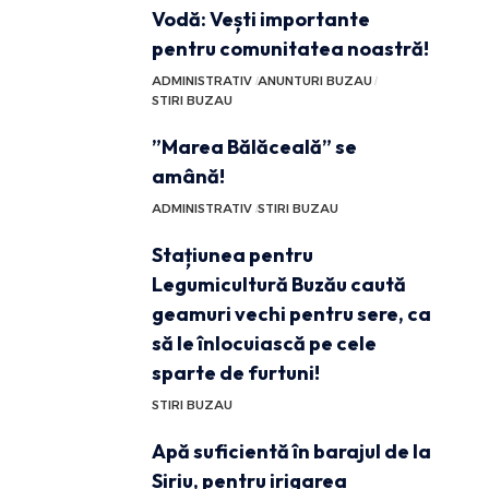
Vodă: Vești importante
pentru comunitatea noastră!
ADMINISTRATIV
ANUNTURI BUZAU
STIRI BUZAU
”Marea Bălăceală” se
amână!
ADMINISTRATIV
STIRI BUZAU
Stațiunea pentru
Legumicultură Buzău caută
geamuri vechi pentru sere, ca
să le înlocuiască pe cele
sparte de furtuni!
STIRI BUZAU
Apă suficientă în barajul de la
Siriu, pentru irigarea