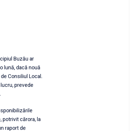
icipiul Buzău ar
 o lună, dacă nouă
 de Consiliul Local.
 lucru, prevede
.
ponibilizările
potrivit cărora, la
un raport de