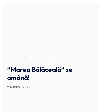
ADMINISTRATIV
STIRI BUZAU
”Marea Bălăceală” se
amână!
7 AUGUST 2026