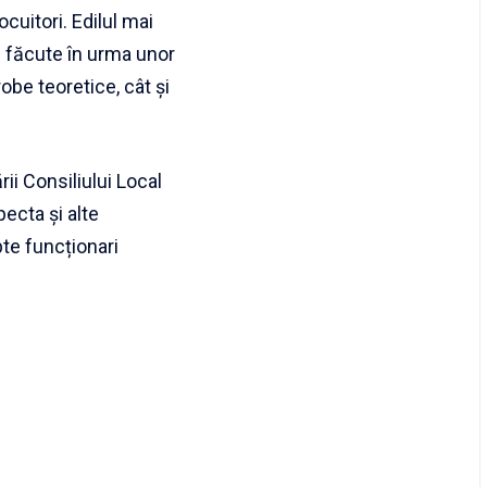
cuitori. Edilul mai
i făcute în urma unor
obe teoretice, cât și
i Consiliului Local
pecta și alte
pte funcționari