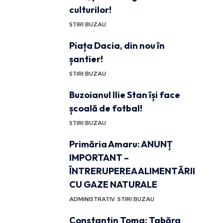
culturilor!
STIRI BUZAU
Piața Dacia, din nou în
șantier!
STIRI BUZAU
Buzoianul Ilie Stan își face
școală de fotbal!
STIRI BUZAU
Primăria Amaru: ANUNȚ
IMPORTANT –
ÎNTRERUPEREA ALIMENTĂRII
CU GAZE NATURALE
ADMINISTRATIV
STIRI BUZAU
Constantin Toma: Tabăra