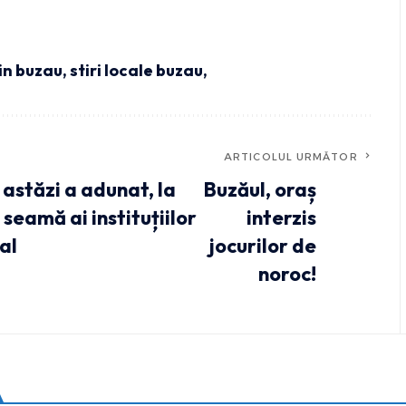
din buzau
,
stiri locale buzau,
ARTICOLUL URMĂTOR
astăzi a adunat, la
Buzăul, oraș
seamă ai instituțiilor
interzis
al
jocurilor de
noroc!