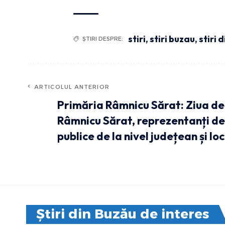
stiri
,
stiri buzau
,
stiri 
ȘTIRI DESPRE:
ARTICOLUL ANTERIOR
Primăria Râmnicu Sărat: Ziua de 
Râmnicu Sărat, reprezentanți de 
publice de la nivel județean și loc
Știri din Buzău de interes