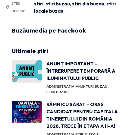
stiri
,
stiri buzau
,
stiri din buzau
,
stiri
ȘTIRI
locale buzau,
DESPRE:
Buzăumedia pe Facebook
Ultimele știri
ANUNȚ IMPORTANT –
ÎNTRERUPERE TEMPORARĂ A
ILUMINATULUI PUBLIC
ADMINISTRATIV
ANUNTURI BUZAU
STIRI BUZAU
RÂMNICU SĂRAT – ORAȘ
CANDIDAT PENTRU CAPITALA
TINERETULUI DIN ROMÂNIA
2028, TRECE ÎN ETAPA A II-A!
ADMINISTRATIV
STIRI BUZAU