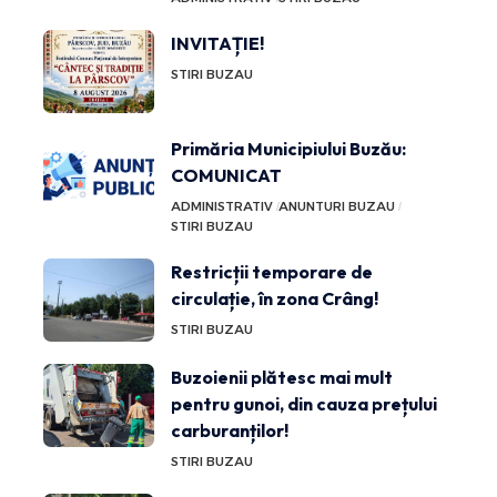
INVITAȚIE!
STIRI BUZAU
Primăria Municipiului Buzău:
COMUNICAT
ADMINISTRATIV
ANUNTURI BUZAU
STIRI BUZAU
Restricții temporare de
circulație, în zona Crâng!
STIRI BUZAU
Buzoienii plătesc mai mult
pentru gunoi, din cauza prețului
carburanților!
STIRI BUZAU