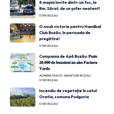
8 mașini lovite dintr-un foc, la
Rm. Sărat, de un șofer neatent!
STIRI BUZAU
O nouă victorie pentru Handbal
Club Buzău, în perioada de
pregătire!
STIRI BUZAU
Compania de Apă Buzău: 𝐏𝐞𝐬𝐭𝐞
𝟐𝟎.𝟎𝟎𝟎 𝐝𝐞 𝐛𝐮𝐳𝐨𝐢𝐞𝐧𝐢 𝐚𝐮 𝐚𝐥𝐞𝐬 𝐅𝐚𝐜𝐭𝐮𝐫𝐚
𝐕𝐞𝐫𝐝𝐞
ADMINISTRATIV
ANUNTURI BUZAU
STIRI BUZAU
Incendiu de vegetație în satul
Oratia, comuna Podgoria
STIRI BUZAU