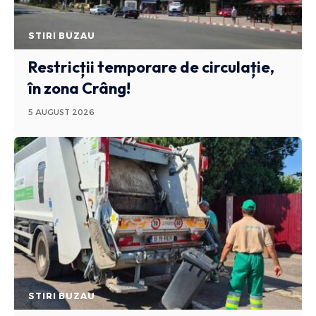
STIRI BUZAU
Restricții temporare de circulație,
în zona Crâng!
5 AUGUST 2026
STIRI BUZAU