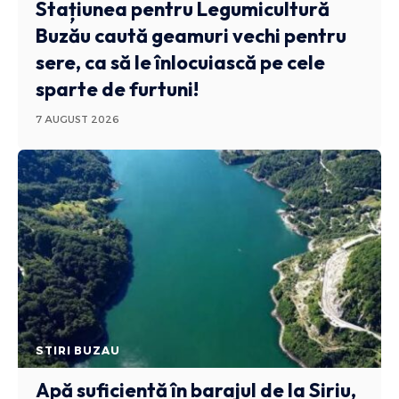
Stațiunea pentru Legumicultură
Buzău caută geamuri vechi pentru
sere, ca să le înlocuiască pe cele
sparte de furtuni!
7 AUGUST 2026
STIRI BUZAU
Apă suficientă în barajul de la Siriu,