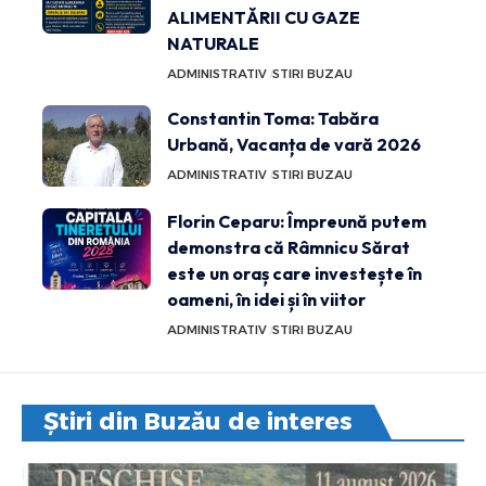
ALIMENTĂRII CU GAZE
NATURALE
ADMINISTRATIV
STIRI BUZAU
Constantin Toma: Tabăra
Urbană, Vacanța de vară 2026
ADMINISTRATIV
STIRI BUZAU
Florin Ceparu: Împreună putem
demonstra că Râmnicu Sărat
este un oraș care investește în
oameni, în idei și în viitor
ADMINISTRATIV
STIRI BUZAU
Știri din Buzău de interes