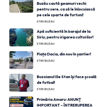
Buzău caută geamuri vechi
pentru sere, ca să le înlocuiască
pe cele sparte de furtuni!
STIRI BUZAU
Apă suficientă în barajul de la
Siriu, pentru irigarea culturilor!
STIRI BUZAU
Piața Dacia, din nou în șantier!
STIRI BUZAU
Buzoianul Ilie Stan își face școală
de fotbal!
STIRI BUZAU
Primăria Amaru: ANUNȚ
IMPORTANT – ÎNTRERUPEREA