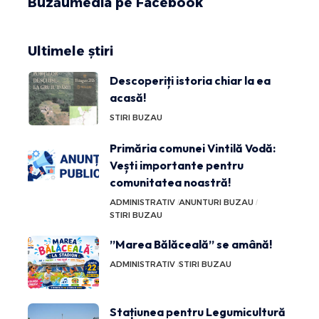
Buzăumedia pe Facebook
Ultimele știri
Descoperiți istoria chiar la ea
acasă!
STIRI BUZAU
Primăria comunei Vintilă Vodă:
Vești importante pentru
comunitatea noastră!
ADMINISTRATIV
ANUNTURI BUZAU
STIRI BUZAU
”Marea Bălăceală” se amână!
ADMINISTRATIV
STIRI BUZAU
Stațiunea pentru Legumicultură