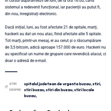
în cursul după-amiezii de luni, de la ora 16:00, când
sistemul a redevenit funcțional, iar pacienții au putut fi,
din nou, înregistrați electronic.
Dacă inițial, luni, au fost afectate 21 de spitale, marți,
hackerii au dat un nou atac, fiind afectate alte 5 spitale.
Tot marți, printr-un mesaj, ei au cerut și o răscumpărare
de 3,5 bitcoin, adică aproape 157.000 de euro. Hackerii nu
au specificat un nume de grupare care revendică atacul, ci
doar o adresă de e-mail.
spitalul judetean de urgenta buzau
,
stiri
,
ȘTIRI
stiri buzau
,
stiri din buzau
,
stiri locale
DESPRE:
buzau,