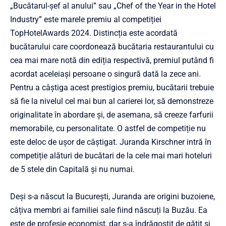
„Bucătarul-șef al anului” sau „Chef of the Year in the Hotel
Industry” este marele premiu al competiției
TopHotelAwards 2024. Distincția este acordată
bucătarului care coordonează bucătaria restaurantului cu
cea mai mare notă din ediția respectivă, premiul putând fi
acordat aceleiași persoane o singură dată la zece ani.
Pentru a câștiga acest prestigios premiu, bucătarii trebuie
să fie la nivelul cel mai bun al carierei lor, să demonstreze
originalitate în abordare și, de asemana, să creeze farfurii
memorabile, cu personalitate. O astfel de competiție nu
este deloc de ușor de câștigat. Juranda Kirschner intră în
competiție alături de bucătari de la cele mai mari hoteluri
de 5 stele din Capitală și nu numai.
Deși s-a născut la București, Juranda are origini buzoiene,
câțiva membri ai familiei sale fiind născuți la Buzău. Ea
este de profesie economist, dar s-a îndrăgostit de gătit și