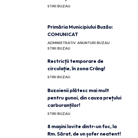
STIRI BUZAU
Primăria Municipiului Buzău:
COMUNICAT
ADMINISTRATIV
ANUNTURI BUZAU
STIRI BUZAU
Restricții temporare de
circulație, în zona Crâng!
STIRI BUZAU
Buzoienii plătesc mai mult
pentru gunoi, din cauza prețului
carburanților!
STIRI BUZAU
8 mașini lovite dintr-un foc, la
Rm. Sărat, de un șofer neatent!