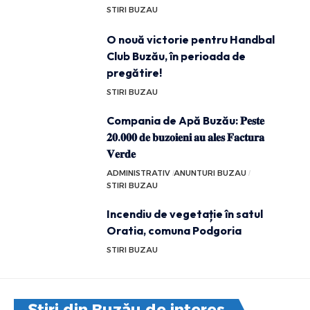
STIRI BUZAU
O nouă victorie pentru Handbal
Club Buzău, în perioada de
pregătire!
STIRI BUZAU
Compania de Apă Buzău: 𝐏𝐞𝐬𝐭𝐞
𝟐𝟎.𝟎𝟎𝟎 𝐝𝐞 𝐛𝐮𝐳𝐨𝐢𝐞𝐧𝐢 𝐚𝐮 𝐚𝐥𝐞𝐬 𝐅𝐚𝐜𝐭𝐮𝐫𝐚
𝐕𝐞𝐫𝐝𝐞
ADMINISTRATIV
ANUNTURI BUZAU
STIRI BUZAU
Incendiu de vegetație în satul
Oratia, comuna Podgoria
STIRI BUZAU
Știri din Buzău de interes