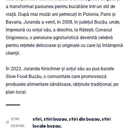
a transformat pasiunea pentru bucătărie într-un stil de
viață. După mai mulâi ani petrecuți în Polonia, Paris şi
Bavaria, Juranda a venit, în 2008, în județul Buzău, unde,
împreună cu soțul său, a deschis, la Rătești, Conacul
Grigorescu, o pensiune agroturistică devenită celebră
pentru rețetele delicioase și originale cu care își întâmpină
clienții.
În 2022, Juranda Kirschner și soțul său au pus bazele
Slow Food Buzău, o comunitate care promovează
produsele alimentare sănătoase, obținute tradițional, pe
plan local.
stiri
,
stiri buzau
,
stiri din buzau
,
stiri
ȘTIRI
locale buzau,
DESPRE: