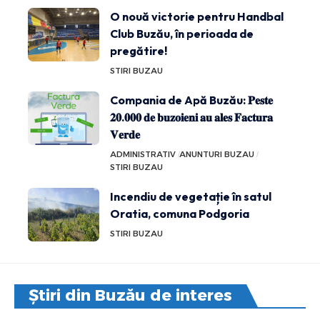
O nouă victorie pentru Handbal
Club Buzău, în perioada de
pregătire!
STIRI BUZAU
Compania de Apă Buzău: 𝐏𝐞𝐬𝐭𝐞
𝟐𝟎.𝟎𝟎𝟎 𝐝𝐞 𝐛𝐮𝐳𝐨𝐢𝐞𝐧𝐢 𝐚𝐮 𝐚𝐥𝐞𝐬 𝐅𝐚𝐜𝐭𝐮𝐫𝐚
𝐕𝐞𝐫𝐝𝐞
ADMINISTRATIV
ANUNTURI BUZAU
STIRI BUZAU
Incendiu de vegetație în satul
Oratia, comuna Podgoria
STIRI BUZAU
Știri din Buzău de interes