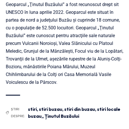
Geoparcul „Ţinutul Buzăului” a fost recunoscut drept sit
UNESCO în luna aprilie 2022. Geoparcul este situat în
partea de nord a judeţului Buzău și cuprinde 18 comune,
cu o populaţie de 52.500 locuitori. Geoparcul „Ţinutul
Buzăului” este cunoscut pentru atracţiile sale naturale
precum Vulcanii Noroioşi, Valea Slănicului cu Platoul
Meledic, Grunjul de la Mânzăleşti, Focul viu de la Lopătari,
Trovanţii de la Ulmet, aşezările rupestre de la Aluniş-Colţi-
Bozioru, mănăstirile Poiana Mărului, Muzeul
Chihlimbarului de la Colţi ori Casa Memorială Vasile
Voiculescu de la Pârscov.
stiri
,
stiri buzau
,
stiri din buzau
,
stiri locale
ȘTIRI
buzau,
,
Ținutul Buzăului
DESPRE: