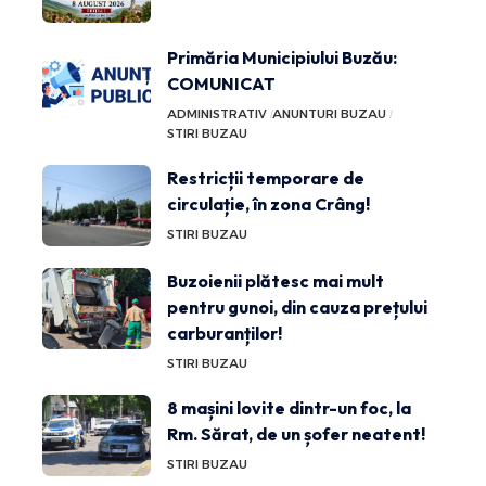
Primăria Municipiului Buzău:
COMUNICAT
ADMINISTRATIV
ANUNTURI BUZAU
STIRI BUZAU
Restricții temporare de
circulație, în zona Crâng!
STIRI BUZAU
Buzoienii plătesc mai mult
pentru gunoi, din cauza prețului
carburanților!
STIRI BUZAU
8 mașini lovite dintr-un foc, la
Rm. Sărat, de un șofer neatent!
STIRI BUZAU