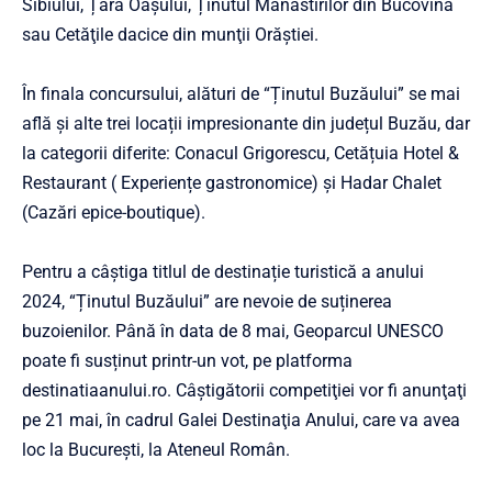
Sibiului, Țara Oașului, Ținutul Mănăstirilor din Bucovina
sau Cetăţile dacice din munţii Orăştiei.
În finala concursului, alături de “Ținutul Buzăului” se mai
află și alte trei locații impresionante din județul Buzău, dar
la categorii diferite: Conacul Grigorescu, Cetățuia Hotel &
Restaurant ( Experiențe gastronomice) și Hadar Chalet
(Cazări epice-boutique).
Pentru a câștiga titlul de destinație turistică a anului
2024, “Ținutul Buzăului” are nevoie de suținerea
buzoienilor. Până în data de 8 mai, Geoparcul UNESCO
poate fi susținut printr-un vot, pe platforma
destinatiaanului.ro. Câştigătorii competiţiei vor fi anunţaţi
pe 21 mai, în cadrul Galei Destinaţia Anului, care va avea
loc la Bucureşti, la Ateneul Român.