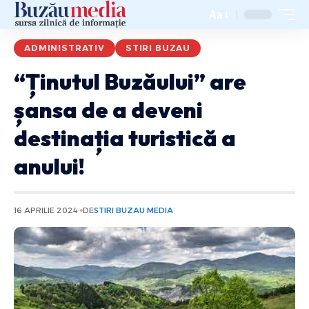
Aa
ADMINISTRATIV
STIRI BUZAU
“Ținutul Buzăului” are
șansa de a deveni
destinația turistică a
anului!
16 APRILIE 2024
DE
STIRI BUZAU MEDIA