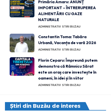
Primăria Amaru: ANUNȚ
IMPORTANT – ÎNTRERUPEREA
ALIMENTĂRII CU GAZE
NATURALE
ADMINISTRATIV
STIRI BUZAU
Constantin Toma: Tabăra
Urbană, Vacanța de vară 2026
ADMINISTRATIV
STIRI BUZAU
Florin Ceparu: Împreună putem
demonstra că Râmnicu Sărat
este un oraș care investește în
oameni, în idei și în viitor
ADMINISTRATIV
STIRI BUZAU
Știri din Buzău de interes