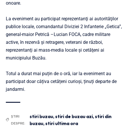
onoare.
La eveniment au participat reprezentanţi ai autorităţilor
publice locale, comandantul Diviziei 2 Infanterie „Getica”,
general-maior Petrică –Lucian FOCA, cadre militare
active, în rezervă şi retragere, veterani de război,
reprezentanţi ai mass-media locale şi cetăţeni ai
municipiului Buzău.
Totul a durat mai puțin de o oră, iar la eveniment au
participat doar câțiva cetățeni curioși, ținuți departe de
jandarmi.
stiri buzau
,
stiri de buzau azi
,
stiri din
ȘTIRI
buzau
,
stiri ultima ora
DESPRE: