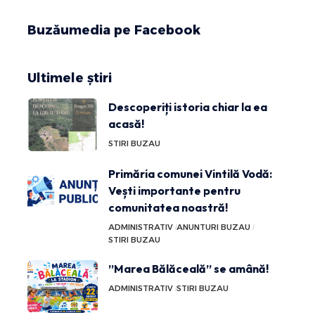
Buzăumedia pe Facebook
Ultimele știri
Descoperiți istoria chiar la ea
acasă!
STIRI BUZAU
Primăria comunei Vintilă Vodă:
Vești importante pentru
comunitatea noastră!
ADMINISTRATIV
ANUNTURI BUZAU
STIRI BUZAU
”Marea Bălăceală” se amână!
ADMINISTRATIV
STIRI BUZAU