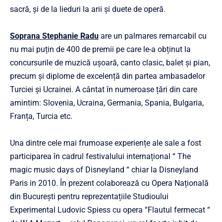
sacră, și de la lieduri la arii și duete de operă.
Soprana Stephanie Radu
are un palmares remarcabil cu
nu mai puțin de 400 de premii pe care le-a obținut la
concursurile de muzică ușoară, canto clasic, balet și pian,
precum și diplome de excelență din partea ambasadelor
Turciei și Ucrainei. A cântat în numeroase țări din care
amintim: Slovenia, Ucraina, Germania, Spania, Bulgaria,
Franța, Turcia etc.
Una dintre cele mai frumoase experiențe ale sale a fost
participarea în cadrul festivalului internațional “ The
magic music days of Disneyland “ chiar la Disneyland
Paris in 2010. În prezent colaborează cu Opera Națională
din București pentru reprezentațiile Studioului
Experimental Ludovic Spiess cu opera “Flautul fermecat “