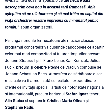
revină în țara noastră, spunând că „
de fiecare dată
descoperim ceva nou în această țară frumoasă. Abia
așteptăm să ne reîntoarcem și să mai trăim un capitol din
viața orchestrei noastre împreună cu minunatul public
român.
”,
spun organizatorii.
Pe lângă ritmurile fermecătoare ale muzicii clasice,
programul concertelor va cuprinde capodopere ce aparțin
celor mai mari compozitori ai tuturor timpurilor precum
Johann Strauss I și II, Franz Lehar, Karl Komzak, Julius
Fucik, precum și celebrele teme de Crăciun compuse de
Johann Sebastian Bach. Atmosfera de sărbătoare a serii
muzicale va fi armonizată cu recitaluri extraordinare
oferite de invitații speciali, artiști de notorietate națională
și internațională, precum baritonul
Ștefan Ignat
, tenorul
Alin Stoica
și sopranele
Cristina Maria Oltean
și
Stephanie Radu
.