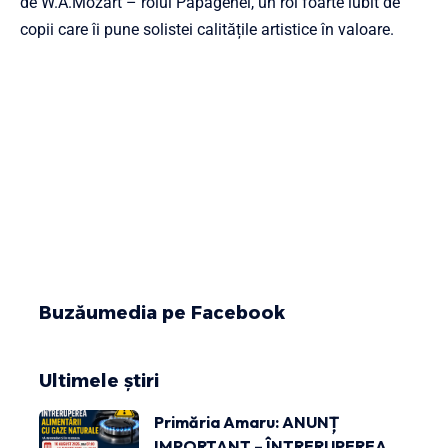
de W.A.Mozart – rolul Papagenei, un rol foarte iubit de
copii care îi pune solistei calitățile artistice în valoare.
Buzăumedia pe Facebook
Ultimele știri
Primăria Amaru: ANUNȚ
IMPORTANT – ÎNTRERUPEREA