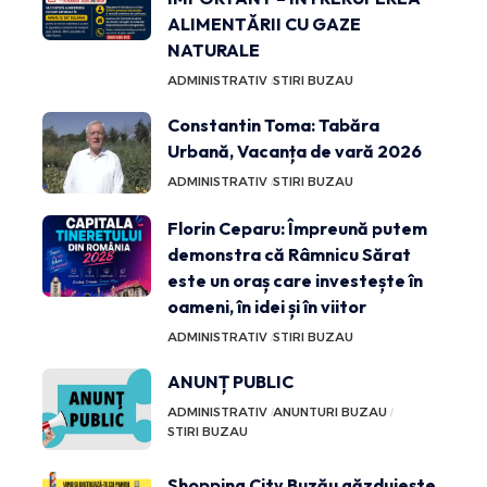
ALIMENTĂRII CU GAZE
NATURALE
ADMINISTRATIV
STIRI BUZAU
Constantin Toma: Tabăra
Urbană, Vacanța de vară 2026
ADMINISTRATIV
STIRI BUZAU
Florin Ceparu: Împreună putem
demonstra că Râmnicu Sărat
este un oraș care investește în
oameni, în idei și în viitor
ADMINISTRATIV
STIRI BUZAU
ANUNȚ PUBLIC
ADMINISTRATIV
ANUNTURI BUZAU
STIRI BUZAU
Shopping City Buzău găzduiește