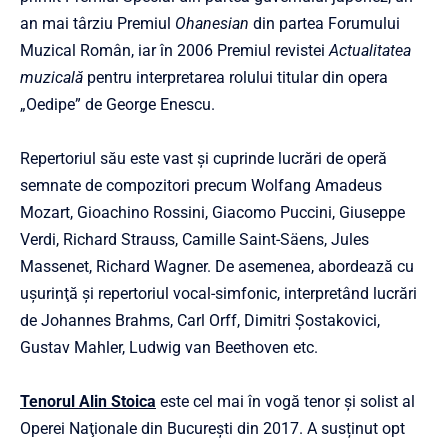
an mai târziu Premiul
Ohanesian
din partea Forumului
Muzical Român, iar în 2006 Premiul revistei
Actualitatea
muzicală
pentru interpretarea rolului titular din opera
„Oedipe” de George Enescu.
Repertoriul său este vast şi cuprinde lucrări de operă
semnate de compozitori precum Wolfang Amadeus
Mozart, Gioachino Rossini, Giacomo Puccini, Giuseppe
Verdi, Richard Strauss, Camille Saint-Säens, Jules
Massenet, Richard Wagner. De asemenea, abordează cu
uşurinţă şi repertoriul vocal-simfonic, interpretând lucrări
de Johannes Brahms, Carl Orff, Dimitri Şostakovici,
Gustav Mahler, Ludwig van Beethoven etc.
Tenorul Alin
Stoica
este cel mai în vogă tenor și solist al
Operei Naţionale din București din 2017. A susținut opt