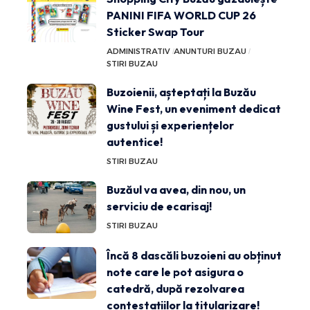
PANINI FIFA WORLD CUP 26
Sticker Swap Tour
ADMINISTRATIV
ANUNTURI BUZAU
STIRI BUZAU
Buzoienii, așteptați la Buzău
Wine Fest, un eveniment dedicat
gustului și experiențelor
autentice!
STIRI BUZAU
Buzăul va avea, din nou, un
serviciu de ecarisaj!
STIRI BUZAU
Încă 8 dascăli buzoieni au obținut
note care le pot asigura o
catedră, după rezolvarea
contestațiilor la titularizare!