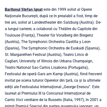
Baritonul Ştefan Ignat
este din 1999 solist al Operei
Naţionale Bucureşti, după ce în prealabil a fost, timp de
trei ani, solist al Landestheater din Salzburg (Austria). De-
a lungul carierei, a colaborat cu Théâtre du Capitole din
Toulouse (Franţa), Theater für Voralberg din Bregenz
(Austria), The Symphonic Orchestra Castilla y Leon
(Spania), The Symphonic Orchestra de Euskadi (Spania),
St. Margarethen Festival (Austria), Teatro Lirico di
Cagliari, University of Illinois din Urbana Champaign,
Teatro National Sao Carlos Lisabona (Portugalia),
Festivalul de operă Gars am Kamp (Austria), fiind frecvent
invitat pe scena tuturor Operelor din ţară, ca şi la ultimele
ediţii ale Festivalului Internaţional „George Enescu”. Este
laureat al Premiului III la Concursul Internaţional de
Canto
Voci verdiane
de la Busseto (Italia, 1997), în 2001 a
primit Premiul Special din partea guvernului japonez, un