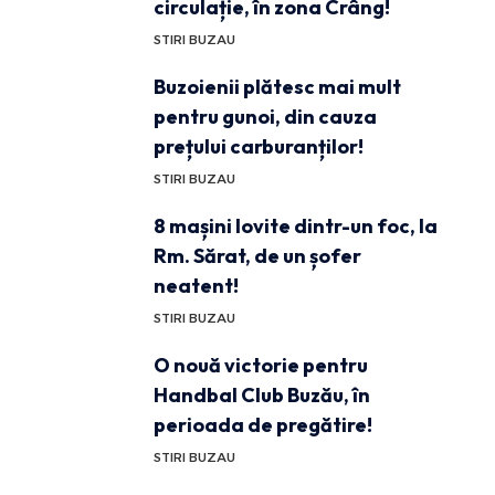
circulație, în zona Crâng!
STIRI BUZAU
Buzoienii plătesc mai mult
pentru gunoi, din cauza
prețului carburanților!
STIRI BUZAU
8 mașini lovite dintr-un foc, la
Rm. Sărat, de un șofer
neatent!
STIRI BUZAU
O nouă victorie pentru
Handbal Club Buzău, în
perioada de pregătire!
STIRI BUZAU