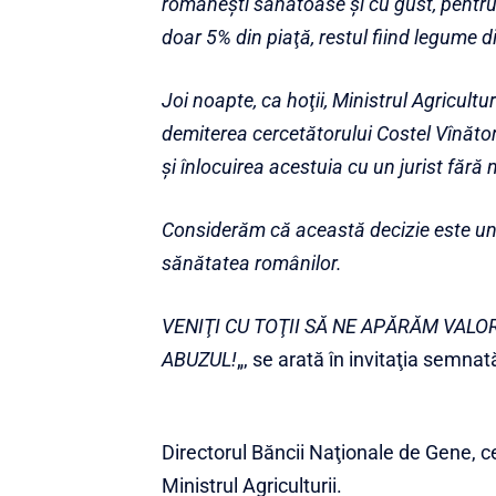
româneşti sănătoase şi cu gust, pentru 
doar 5% din piaţă, restul fiind legume di
Joi noapte, ca hoţii, Ministrul Agricult
demiterea cercetătorului Costel Vînător
şi înlocuirea acestuia cu un jurist fără 
Considerăm că această decizie este un 
sănătatea românilor.
VENIŢI CU TOŢII SĂ NE APĂRĂM VALO
ABUZUL!
„, se arată în invitaţia semn
Directorul Băncii Naţionale de Gene, c
Ministrul Agriculturii.