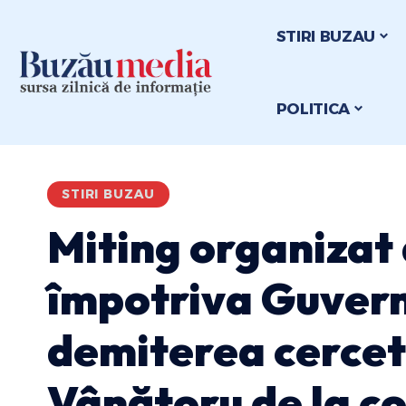
STIRI BUZAU
POLITICA
STIRI BUZAU
Miting organizat
împotriva Guvern
demiterea cercet
Vânătoru de la c