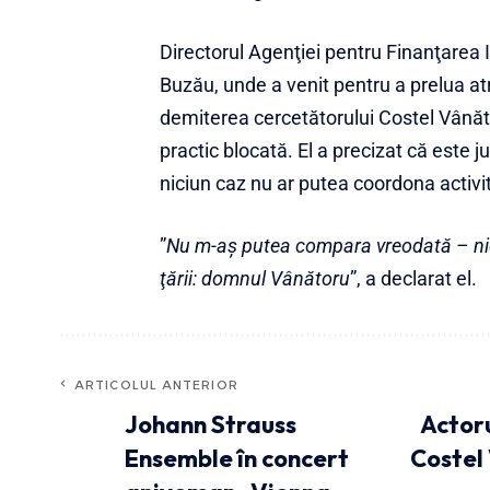
Directorul Agenţiei pentru Finanţarea In
Buzău, unde a venit pentru a prelua atr
demiterea cercetătorului Costel Vânăto
practic blocată. El a precizat că este j
niciun caz nu ar putea coordona activi
”
Nu m-aş putea compara vreodată – nic
ţării: domnul Vânătoru
”, a declarat el.
ARTICOLUL ANTERIOR
Johann Strauss
Actoru
Ensemble în concert
Costel 