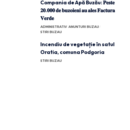
Compania de Apă Buzău: 𝐏𝐞𝐬𝐭𝐞
𝟐𝟎.𝟎𝟎𝟎 𝐝𝐞 𝐛𝐮𝐳𝐨𝐢𝐞𝐧𝐢 𝐚𝐮 𝐚𝐥𝐞𝐬 𝐅𝐚𝐜𝐭𝐮𝐫𝐚
𝐕𝐞𝐫𝐝𝐞
ADMINISTRATIV
ANUNTURI BUZAU
STIRI BUZAU
Incendiu de vegetație în satul
Oratia, comuna Podgoria
STIRI BUZAU