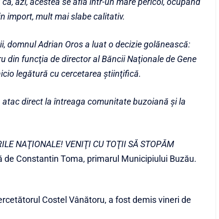
că, azi, acestea se află intr-un mare pericol, ocupând
n import, mult mai slabe calitativ.
urii, domnul Adrian Oros a luat o decizie golănească:
u din funcţia de director al Băncii Naţionale de Gene
nicio legătură cu cercetarea ştiinţifică.
atac direct la întreaga comunitate buzoiană şi la
RILE NAŢIONALE! VENIŢI CU TOŢII SĂ STOPĂM
ată de Constantin Toma, primarul Municipiului Buzău.
ercetătorul Costel Vânătoru, a fost demis vineri de