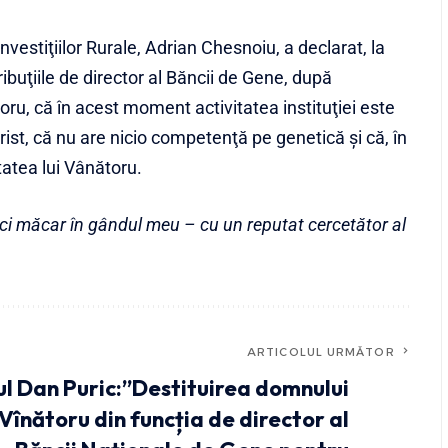
vestiţiilor Rurale, Adrian Chesnoiu, a declarat, la
ibuţiile de director al Băncii de Gene, după
ru, că în acest moment activitatea instituţiei este
urist, că nu are nicio competenţă pe genetică şi că, în
tatea lui Vânătoru.
i măcar în gândul meu – cu un reputat cercetător al
ARTICOLUL URMĂTOR
l Dan Puric:”Destituirea domnului
Vînătoru din funcția de director al