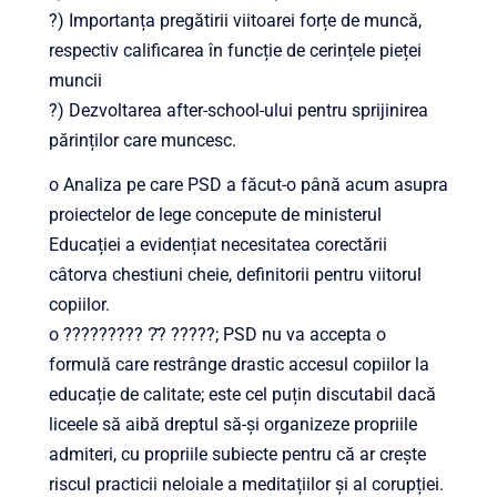
?) Importanța pregătirii viitoarei forțe de muncă,
respectiv calificarea în funcție de cerințele pieței
muncii
?) Dezvoltarea after-school-ului pentru sprijinirea
părinților care muncesc.
o Analiza pe care PSD a făcut-o până acum asupra
proiectelor de lege concepute de ministerul
Educației a evidențiat necesitatea corectării
câtorva chestiuni cheie, definitorii pentru viitorul
copiilor.
o ????????? ?̂? ?????; PSD nu va accepta o
formulă care restrânge drastic accesul copiilor la
educație de calitate; este cel puțin discutabil dacă
liceele să aibă dreptul să-și organizeze propriile
admiteri, cu propriile subiecte pentru că ar crește
riscul practicii neloiale a meditațiilor și al corupției.