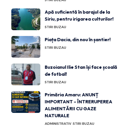
Apă suficientă în barajul de la
Siriu, pentru irigarea culturilor!
STIRI BUZAU
Piața Dacia, din nou în șantier!
STIRI BUZAU
Buzoianul Ilie Stan își face școală
de fotbal!
STIRI BUZAU
Primăria Amaru: ANUNȚ
IMPORTANT – ÎNTRERUPEREA
ALIMENTĂRII CU GAZE
NATURALE
ADMINISTRATIV
STIRI BUZAU