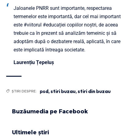
Jaloanele PNRR sunt importante, respectarea
termenelor este importantă, dar cel mai important
este
#viitorul
#educației
copiilor noștri, de aceea
trebuie ca în prezent să analizăm temeinic și să
adoptăm după o dezbatere reală, aplicată, în care
este implicată întreaga societate.
Laurențiu Țepeluș
psd
,
stiri buzau
,
stiri din buzau
ȘTIRI DESPRE:
Buzăumedia pe Facebook
Ultimele știri