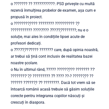
o ??????? ?? ???????????: PSD privește cu multă
rezervă înmulțirea probelor de examen, așa cum e
propusă în proiect.
o ????????̦???? ???????? ?????????? ?̦?
??????????? ?????̆??? ?̂???̆?̦?̆???????; nu e o
soluție, mai ales în condițiile lipsei acute de
profesori dedicați.
o ?̂???̆?̦?̆??̂???? ??????? care, după opinia noastră,
ar trebui să țină cont inclusiv de realitatea bazei
noastre școlare.
o Nu în ultimul rând, ????? ??????̦??? ??????? ??̆
????????̆ ?̦? ????????? ?̂? ???? ??-? ??????̦?? ??
?????? ??̆????̦? ?̂? ????????. Dacă tot vrem să se
întoarcă românii acasă trebuie să găsim soluțiile
corecte pentru integrarea copiilor născuți și
crescuți în diaspora.