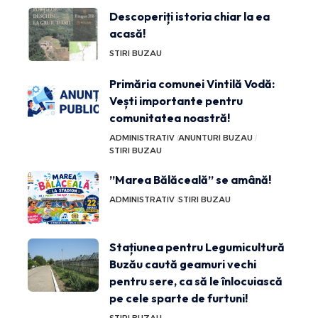
Descoperiți istoria chiar la ea
acasă!
STIRI BUZAU
Primăria comunei Vintilă Vodă:
Vești importante pentru
comunitatea noastră!
ADMINISTRATIV
ANUNTURI BUZAU
STIRI BUZAU
”Marea Bălăceală” se amână!
ADMINISTRATIV
STIRI BUZAU
Stațiunea pentru Legumicultură
Buzău caută geamuri vechi
pentru sere, ca să le înlocuiască
pe cele sparte de furtuni!
STIRI BUZAU