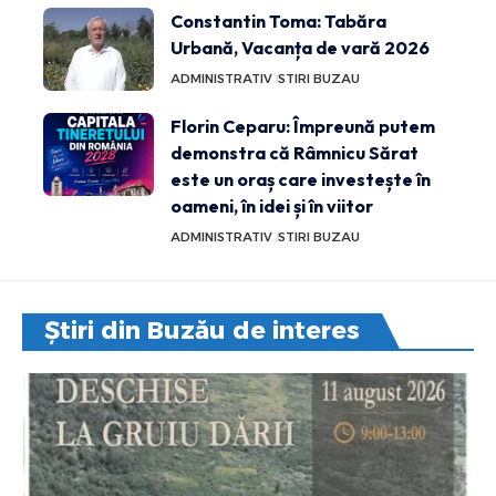
Constantin Toma: Tabăra
Urbană, Vacanța de vară 2026
ADMINISTRATIV
STIRI BUZAU
Florin Ceparu: Împreună putem
demonstra că Râmnicu Sărat
este un oraș care investește în
oameni, în idei și în viitor
ADMINISTRATIV
STIRI BUZAU
Știri din Buzău de interes