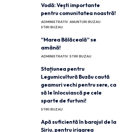
Vodă: Vești importante
pentru comunitatea noastră!
ADMINISTRATIV
ANUNTURI BUZAU
STIRI BUZAU
”Marea Bălăceală” se
amână!
ADMINISTRATIV
STIRI BUZAU
Stațiunea pentru
Legumicultură Buzău caută
geamuri vechi pentru sere, ca
să le înlocuiască pe cele
sparte de furtuni!
STIRI BUZAU
Apă suficientă în barajul de la
Siriu, pentru irigarea