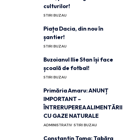
culturilor!
STIRI BUZAU
Piața Dacia, din nou în
șantier!
STIRI BUZAU
Buzoianul Ilie Stan își face
școală de fotbal!
STIRI BUZAU
Primăria Amaru: ANUNȚ
IMPORTANT –
ÎNTRERUPEREA ALIMENTĂRII
CU GAZE NATURALE
ADMINISTRATIV
STIRI BUZAU
Constantin Toma: Tabăra