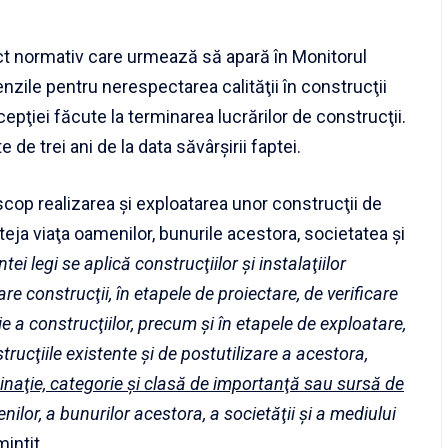
t normativ care urmează să apară în Monitorul
menzile pentru nerespectarea calităţii în construcţii
ecepţiei făcute la terminarea lucrărilor de construcţii.
de trei ani de la data săvârşirii faptei.
 scop realizarea şi exploatarea unor construcţii de
eja viaţa oamenilor, bunurile acestora, societatea şi
tei legi se aplică construcţiilor şi instalaţiilor
e construcţii, în etapele de proiectare, de verificare
ie a construcţiilor, precum şi în etapele de exploatare,
strucţiile existente şi de postutilizare a acestora,
tinaţie, categorie şi clasă de importanţă sau sursă de
menilor, a bunurilor acestora, a societăţii şi a mediului
mintit.