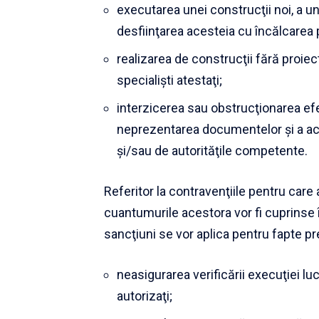
executarea unei construcţii noi, a un
desfiinţarea acesteia cu încălcarea p
realizarea de construcţii fără proie
specialişti atestaţi;
interzicerea sau obstrucţionarea efect
neprezentarea documentelor şi a acte
şi/sau de autorităţile competente.
Referitor la contravenţiile pentru care
cuantumurile acestora vor fi cuprinse î
sancţiuni se vor aplica pentru fapte p
neasigurarea verificării execuţiei lucr
autorizaţi;