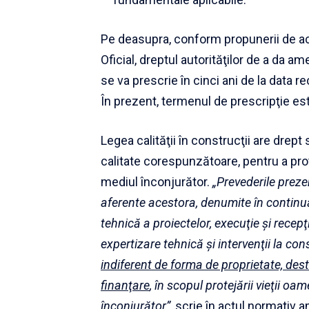
Pe deasupra, conform propunerii de ac
Oficial, dreptul autorităţilor de a da a
se va prescrie în cinci ani de la data r
În prezent, termenul de prescripţie este 
Legea calităţii în construcţii are drept
calitate corespunzătoare, pentru a prot
mediul înconjurător.
„Prevederile prezen
aferente acestora, denumite în continuar
tehnică a proiectelor, execuţie şi recepţ
expertizare tehnică şi intervenţii la con
indiferent de forma de proprietate, des
finanţare
, în scopul protejării vieţii oa
înconjurător”
, scrie în actul normativ a