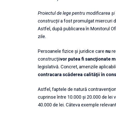
Proiectul de lege pentru modificarea şi
construcţii
a fost promulgat miercuri de
Astfel, după publicarea în Monitorul O
zile.
Persoanele fizice şi juridice care
nu
re
construcţii
vor putea fi sancţionate m
legislativă. Concret, amenzile aplicabi
contracara scăderea calităţii în cons
Astfel, faptele de natură contravenţ
cuprinse între 10.000 şi 20.000 de lei 
40.000 de lei. Câteva exemple relevant