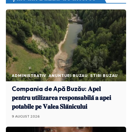
ADMINISTRATIV
ANUNTURI BUZAU
STIRI BUZAU
Compania de Apă Buzău: 𝐀𝐩𝐞𝐥
𝐩𝐞𝐧𝐭𝐫𝐮 𝐮𝐭𝐢𝐥𝐢𝐳𝐚𝐫𝐞𝐚 𝐫𝐞𝐬𝐩𝐨𝐧𝐬𝐚𝐛𝐢𝐥𝐚̆ 𝐚 𝐚𝐩𝐞𝐢
𝐩𝐨𝐭𝐚𝐛𝐢𝐥𝐞 𝐩𝐞 𝐕𝐚𝐥𝐞𝐚 𝐒𝐥𝐚̆𝐧𝐢𝐜𝐮𝐥𝐮𝐢
9 AUGUST 2026