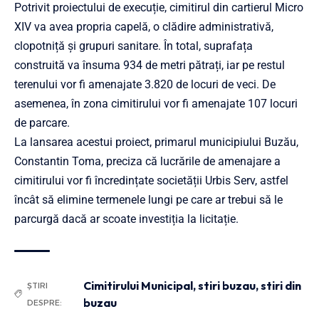
Potrivit proiectului de execuție, cimitirul din cartierul Micro
XIV va avea propria capelă, o clădire administrativă,
clopotniță și grupuri sanitare. În total, suprafața
construită va însuma 934 de metri pătrați, iar pe restul
terenului vor fi amenajate 3.820 de locuri de veci. De
asemenea, în zona cimitirului vor fi amenajate 107 locuri
de parcare.
La lansarea acestui proiect, primarul municipiului Buzău,
Constantin Toma, preciza că lucrările de amenajare a
cimitirului vor fi încredințate societății Urbis Serv, astfel
încât să elimine termenele lungi pe care ar trebui să le
parcurgă dacă ar scoate investiția la licitație.
Cimitirului Municipal
,
stiri buzau
,
stiri din
ȘTIRI
buzau
DESPRE: