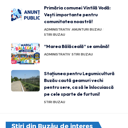
Primăria comunei Vintilă Vodă:
Vești importante pentru
comunitatea noastră!
ADMINISTRATIV
ANUNTURI BUZAU
STIRI BUZAU
”Marea Bălăceală” se amână!
ADMINISTRATIV
STIRI BUZAU
Stațiunea pentru Legumicultură
Buzău caută geamuri vechi
pentru sere, ca să le înlocuiască
pe cele sparte de furtuni!
STIRI BUZAU
Știri din Buzău de interes