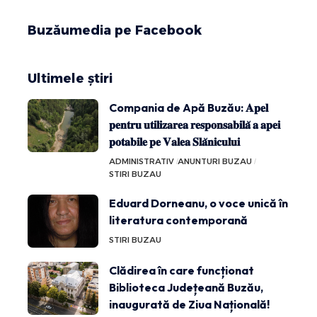
Buzăumedia pe Facebook
Ultimele știri
Compania de Apă Buzău: 𝐀𝐩𝐞𝐥
𝐩𝐞𝐧𝐭𝐫𝐮 𝐮𝐭𝐢𝐥𝐢𝐳𝐚𝐫𝐞𝐚 𝐫𝐞𝐬𝐩𝐨𝐧𝐬𝐚𝐛𝐢𝐥𝐚̆ 𝐚 𝐚𝐩𝐞𝐢
𝐩𝐨𝐭𝐚𝐛𝐢𝐥𝐞 𝐩𝐞 𝐕𝐚𝐥𝐞𝐚 𝐒𝐥𝐚̆𝐧𝐢𝐜𝐮𝐥𝐮𝐢
ADMINISTRATIV
ANUNTURI BUZAU
STIRI BUZAU
Eduard Dorneanu, o voce unică în
literatura contemporană
STIRI BUZAU
Clădirea în care funcționat
Biblioteca Județeană Buzău,
inaugurată de Ziua Națională!