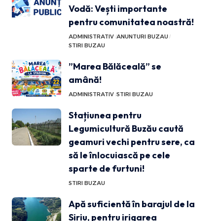
Vodă: Vești importante
pentru comunitatea noastră!
ADMINISTRATIV
ANUNTURI BUZAU
STIRI BUZAU
”Marea Bălăceală” se
amână!
ADMINISTRATIV
STIRI BUZAU
Stațiunea pentru
Legumicultură Buzău caută
geamuri vechi pentru sere, ca
să le înlocuiască pe cele
sparte de furtuni!
STIRI BUZAU
Apă suficientă în barajul de la
Siriu, pentru irigarea