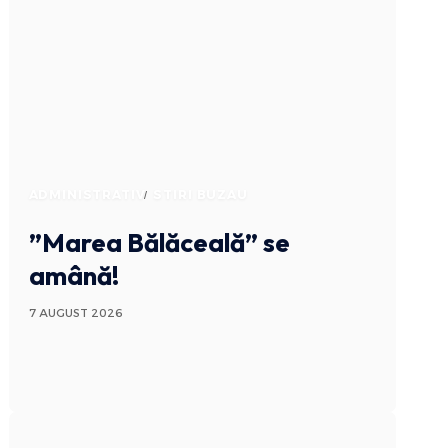
ADMINISTRATIV
STIRI BUZAU
”Marea Bălăceală” se
amână!
7 AUGUST 2026