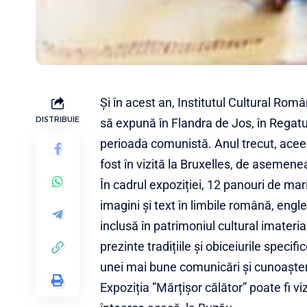
Și în acest an, Institutul Cultural Ro
DISTRIBUIE
să expună în Flandra de Jos, în Regatul 
perioada comunistă. Anul trecut, aceea
fost în vizită la Bruxelles, de asemenea
În cadrul expoziției, 12 panouri de mar
imagini și text în limbile română, engl
inclusă în patrimoniul cultural imater
prezinte tradițiile și obiceiurile speci
unei mai bune comunicări și cunoaște
Expoziția ”Mărțișor călător” poate fi vi