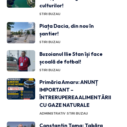
culturilor!
STIRI BUZAU
Piața Dacia, din nou în
șantier!
STIRI BUZAU
Buzoianul Ilie Stan își face
școală de fotbal!
STIRI BUZAU
Primăria Amaru: ANUNȚ
IMPORTANT –
ÎNTRERUPEREA ALIMENTĂRII
CU GAZE NATURALE
ADMINISTRATIV
STIRI BUZAU
Constantin Toma: Tabăra