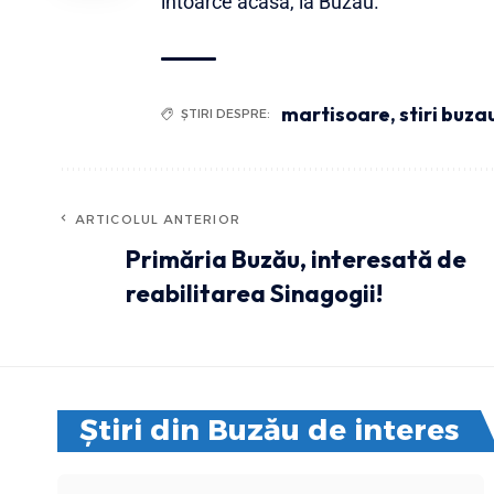
întoarce acasă, la Buzău.
martisoare
,
stiri buza
ȘTIRI DESPRE:
ARTICOLUL ANTERIOR
Primăria Buzău, interesată de
reabilitarea Sinagogii!
Știri din Buzău de interes