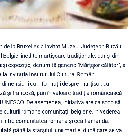
mân de la Bruxelles a invitat Muzeul Județean Buzău
Belgiei inedite mărțișoare tradiționale, dar și din
și expoziție, denumită generic ”Mărțișor călător”, a
 la invitația Institutului Cultural Român.
i dimensiuni cu informații despre mărțișor, cu
eză și franceză, pun în valoare tradiția românească
ial UNESCO. De asemenea, inițiativa are ca scop să
fice culturii române comunității belgiene, în vederea
ri între comunitatea română și cea flamandă.
zitată până la sfârșitul lunii martie, după care se va