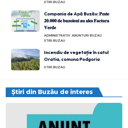
STIRI BUZAU
Compania de Apă Buzău: 𝐏𝐞𝐬𝐭𝐞
𝟐𝟎.𝟎𝟎𝟎 𝐝𝐞 𝐛𝐮𝐳𝐨𝐢𝐞𝐧𝐢 𝐚𝐮 𝐚𝐥𝐞𝐬 𝐅𝐚𝐜𝐭𝐮𝐫𝐚
𝐕𝐞𝐫𝐝𝐞
ADMINISTRATIV
ANUNTURI BUZAU
STIRI BUZAU
Incendiu de vegetație în satul
Oratia, comuna Podgoria
STIRI BUZAU
Știri din Buzău de interes