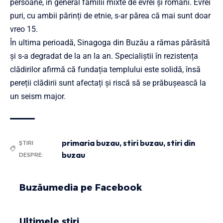
persoane, în general familii mixte de evrei și români. Evrei
puri, cu ambii părinți de etnie, s-ar părea că mai sunt doar
vreo 15.
În ultima perioadă, Sinagoga din Buzău a rămas părăsită
și s-a degradat de la an la an. Specialiștii în rezistența
clădirilor afirmă că fundația templului este solidă, însă
pereții clădirii sunt afectați și riscă să se prăbușească la
un seism major.
primaria buzau
,
stiri buzau
,
stiri din
ȘTIRI
buzau
DESPRE:
Buzăumedia pe Facebook
Ultimele știri