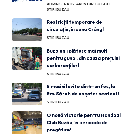
ADMINISTRATIV
ANUNTURI BUZAU
STIRI BUZAU
Restricții temporare de
circulație, în zona Crâng!
STIRI BUZAU
Buzoienii plătesc mai mult
pentru gunoi, din cauza prețului
carburanților!
STIRI BUZAU
8 mașini lovite dintr-un foc, la
Rm. Sărat, de un șofer neatent!
STIRI BUZAU
O nouă victorie pentru Handbal
Club Buzău, în perioada de
pregătire!