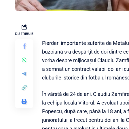
DISTRIBUIE
Pierderi importante suferite de Metalul
buzoiană s-a despărţit de doi dintre cei 
vorba despre mijlocaşul Claudiu Zamfire
a semnat un contract valabil doi ani c
cluburile istorice din fotbalul românes
În vârstă de 24 de ani, Claudiu Zamfire
la echipa locală Viitorul. A evoluat apo
Popescu, după care, până la 18 ani, a 
junioratului, a trecut pentru doi ani l
pentru care a evoluat în ultimele dou