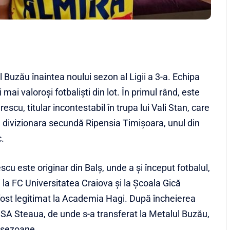
 Buzău înaintea noului sezon al Ligii a 3-a. Echipa
mai valoroși fotbaliști din lot. În primul rând, este
scu, titular incontestabil în trupa lui Vali Stan, care
u divizionara secundă Ripensia Timişoara, unul din
c.
scu este originar din Balş, unde a şi început fotbalul,
i la FC Universitatea Craiova şi la Şcoala Gică
fost legitimat la Academia Hagi. După încheierea
a CSA Steaua, de unde s-a transferat la Metalul Buzău,
ă sezoane.