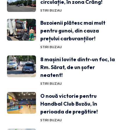
circulație, în zona Crâng!
STIRI BUZAU
Buzoienii plătesc mai mult
pentru gunoi, din cauza
prețului carburanților!
STIRI BUZAU
8 mașini lovite dintr-un foc, la
Rm. Sărat, de un șofer
neatent!
STIRI BUZAU
O nouă victorie pentru
Handbal Club Buzău, în
perioada de pregătire!
STIRI BUZAU