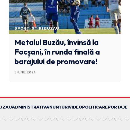
SPORT
STIRI BUZAU
Metalul Buzău, învinsă la
Focșani, în runda finală a
barajului de promovare!
3 IUNIE 2024
BUZAU
ADMINISTRATIV
ANUNȚURI
VIDEO
POLITICA
REPORTAJE