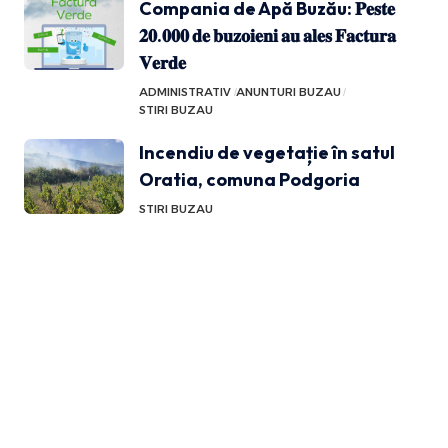
Compania de Apă Buzău: 𝐏𝐞𝐬𝐭𝐞
𝟐𝟎.𝟎𝟎𝟎 𝐝𝐞 𝐛𝐮𝐳𝐨𝐢𝐞𝐧𝐢 𝐚𝐮 𝐚𝐥𝐞𝐬 𝐅𝐚𝐜𝐭𝐮𝐫𝐚
𝐕𝐞𝐫𝐝𝐞
ADMINISTRATIV
ANUNTURI BUZAU
STIRI BUZAU
Incendiu de vegetație în satul
Oratia, comuna Podgoria
STIRI BUZAU