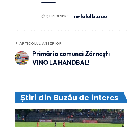
metalul buzau
ȘTIRI DESPRE:
ARTICOLUL ANTERIOR
Primăria comunei Zărnești
VINO LA HANDBAL!
Știri din Buzău de interes