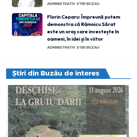
ADMINISTRATIV
STIRI BUZAU
Florin Ceparu: Împreună putem
demonstra că Râmnicu Sărat
este un oraș care investește în
oameni, în idei și în viitor
ADMINISTRATIV
STIRI BUZAU
Știri din Buzău de interes