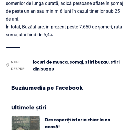
șomerilor de lungă durată, adică persoane aflate în șomaj
de peste un an sau minim 6 luni în cazul tinerilor sub 25
de ani.
În total, Buzăul are, în prezent peste 7.650 de șomeri, rata
șomajului fiind de 5,4%.
locuri de munca
,
somaj
,
stiri buzau
,
stiri
ȘTIRI
din buzau
DESPRE:
Buzăumedia pe Facebook
Ultimele știri
Descoperiți istoria chiar la ea
acasă!