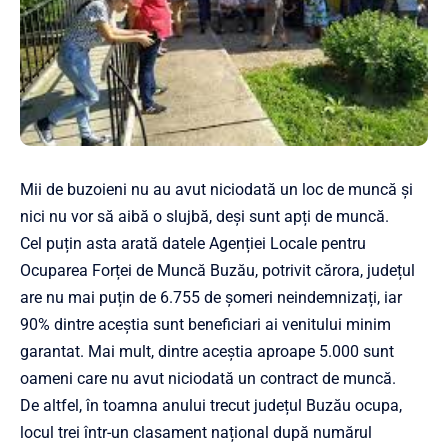
Mii de buzoieni nu au avut niciodată un loc de muncă și
nici nu vor să aibă o slujbă, deși sunt apți de muncă.
Cel puțin asta arată datele Agenției Locale pentru
Ocuparea Forței de Muncă Buzău, potrivit cărora, județul
are nu mai puțin de 6.755 de șomeri neindemnizați, iar
90% dintre aceștia sunt beneficiari ai venitului minim
garantat. Mai mult, dintre aceștia aproape 5.000 sunt
oameni care nu avut niciodată un contract de muncă.
De altfel, în toamna anului trecut județul Buzău ocupa,
locul trei într-un clasament național după numărul