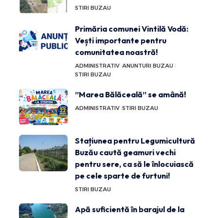
STIRI BUZAU
Primăria comunei Vintilă Vodă:
Vești importante pentru
comunitatea noastră!
ADMINISTRATIV
ANUNTURI BUZAU
STIRI BUZAU
”Marea Bălăceală” se amână!
ADMINISTRATIV
STIRI BUZAU
Stațiunea pentru Legumicultură
Buzău caută geamuri vechi
pentru sere, ca să le înlocuiască
pe cele sparte de furtuni!
STIRI BUZAU
Apă suficientă în barajul de la