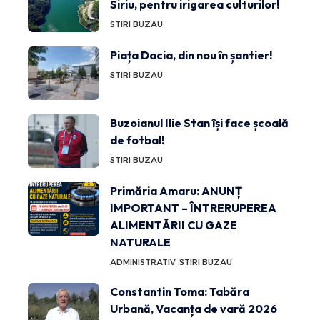
Siriu, pentru irigarea culturilor!
STIRI BUZAU
Piața Dacia, din nou în șantier!
STIRI BUZAU
Buzoianul Ilie Stan își face școală
de fotbal!
STIRI BUZAU
Primăria Amaru: ANUNȚ
IMPORTANT – ÎNTRERUPEREA
ALIMENTĂRII CU GAZE
NATURALE
ADMINISTRATIV
STIRI BUZAU
Constantin Toma: Tabăra
Urbană, Vacanța de vară 2026