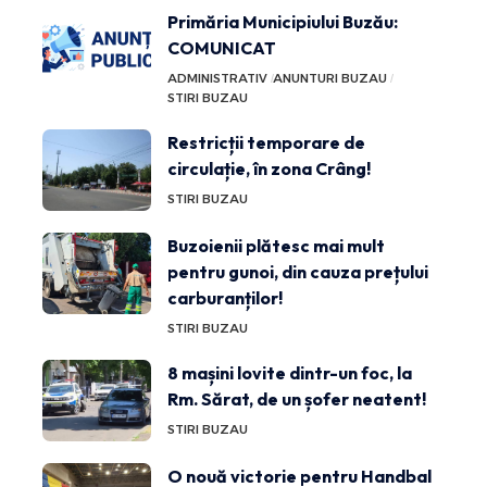
Primăria Municipiului Buzău:
COMUNICAT
ADMINISTRATIV
ANUNTURI BUZAU
STIRI BUZAU
Restricții temporare de
circulație, în zona Crâng!
STIRI BUZAU
Buzoienii plătesc mai mult
pentru gunoi, din cauza prețului
carburanților!
STIRI BUZAU
8 mașini lovite dintr-un foc, la
Rm. Sărat, de un șofer neatent!
STIRI BUZAU
O nouă victorie pentru Handbal