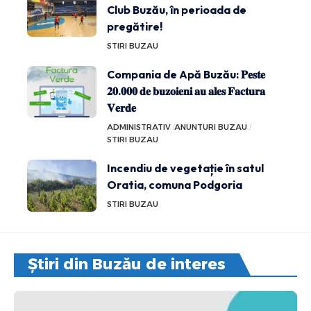
Club Buzău, în perioada de
pregătire!
STIRI BUZAU
Compania de Apă Buzău: 𝐏𝐞𝐬𝐭𝐞
𝟐𝟎.𝟎𝟎𝟎 𝐝𝐞 𝐛𝐮𝐳𝐨𝐢𝐞𝐧𝐢 𝐚𝐮 𝐚𝐥𝐞𝐬 𝐅𝐚𝐜𝐭𝐮𝐫𝐚
𝐕𝐞𝐫𝐝𝐞
ADMINISTRATIV
ANUNTURI BUZAU
STIRI BUZAU
Incendiu de vegetație în satul
Oratia, comuna Podgoria
STIRI BUZAU
Știri din Buzău de interes