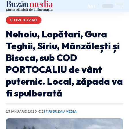
Aa
STIRI BUZAU
Nehoiu, Lopătari, Gura
Teghii, Siriu, Mânzălești și
Bisoca, sub COD
PORTOCALIU de vânt
puternic. Local, zăpada va
fi spulberată
23 IANUARIE 2020
DE
STIRI BUZAU MEDIA